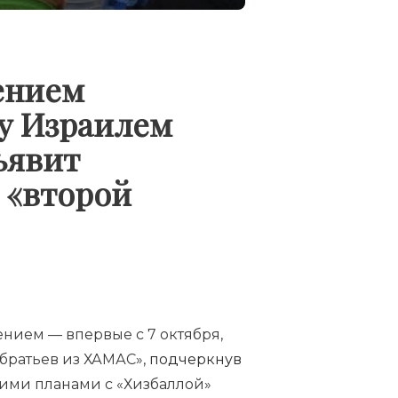
ением
у Израилем
ъявит
о «второй
нием — впервые с 7 октября,
братьев из ХАМАС»,
подчеркнув
оими планами с «Хизбаллой»