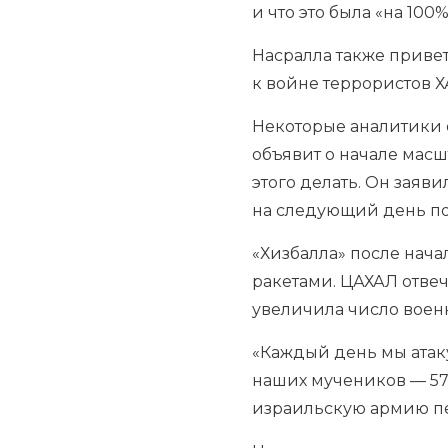
и что это была «на 100
Насралла также приве
к войне террористов 
Некоторые аналитики 
объявит о начале масш
этого делать. Он заяви
на следующий день пос
«Хизбалла» после нач
ракетами. ЦАХАЛ отве
увеличила число воен
«Каждый день мы атаку
наших мучеников — 57
израильскую армию пе