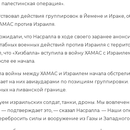
% палестинская операция».
тствовал действия группировок в Йемене и Ираке,
ХАМАС против Израиля.
ожидали, что Насралла в ходе своего заранее анон
табных военных действий против Израиля с террито
л, что «Хизбалла» вступила в войну ХАМАС с Израиле
ле ее начала.
ала войны между ХАМАС и Израилем начала обстрел
чает на них авиаударами по позициям группировки
ных на ливанской границе.
ем израильских солдат, танки, дроны. Мы вовлечен
 — подтверждает это, —
сказал
Насралла. — Наши оп
ребросить силы и вооружение из Газы и Западного 