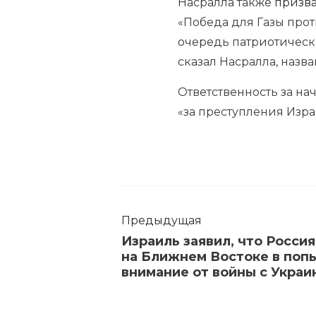
Насралла также
призв
«Победа для Газы прот
очередь патриотическо
сказал Насралла, назв
Ответственность за н
«за преступления Израи
Предыдущая
Израиль заявил, что Росси
на Ближнем Востоке в поп
внимание от войны с Украи