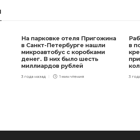
я
На парковке отеля Пригожина
Раб
в Санкт-Петербурге нашли
в п
микроавтобус с коробками
кре
денег. В них было шесть
при
миллиардов рублей
ко
3 года назад
1 мин
чтения
3 год