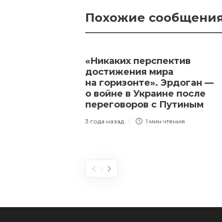
Похожие сообщени
«Никаких перспектив
достижения мира
на горизонте». Эрдоган —
о войне в Украине после
переговоров с Путиным
3 года назад
1 мин
чтения