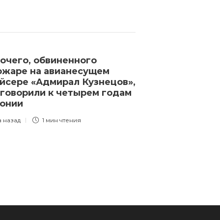
очего, обвиненного
Генпрокурату
ожаре на авианесущем
на самого бог
йсере «Адмирал Кузнецов»,
бизнесмена Р
говорили к четырем годам
Мельниченко
лонии
требует взыс
в собственно
а назад
1 мин
чтения
акции компан
3 года назад
1 