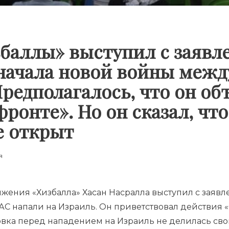
баллы» выступил с заявл
начала новой войны межд
редполагалось, что он об
фронте». Но он сказал, чт
е открыт
я
ения «Хизбалла» Хасан Насралла выступил с заявле
С напали на Израиль. Он приветствовал действия «
ровка перед нападением на Израиль не делилась св