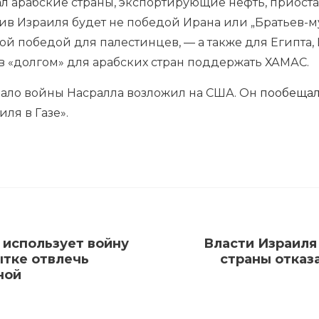
ал
арабские страны, экспортирующие нефть, приоста
ив Израиля будет не победой Ирана или „Братьев-му
й победой для палестинцев, — а также для Египта,
ав «долгом» для арабских стран поддержать ХАМАС.
ачало войны Насралла возложил на США. Он
пообеща
ля в Газе».
я использует войну
Власти Израиля
ытке отвлечь
страны отказа
ной