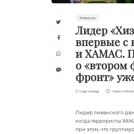
Новости
Лидер «Хиз
впервые с 
и ХАМАС. П
о «втором 
фронт» уж
3 года назад
1 мин
чтени
Лидер ливанского движ
когда террористы ХАМА
при этом, что группи