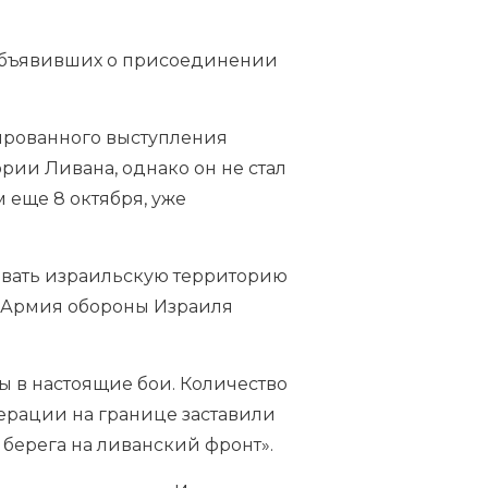
 объявивших о присоединении
сированного выступления
рии Ливана, однако он не стал
м еще 8 октября, уже
ивать израильскую территорию
. Армия обороны Израиля
ы в настоящие бои. Количество
ерации на границе заставили
берега на ливанский фронт».