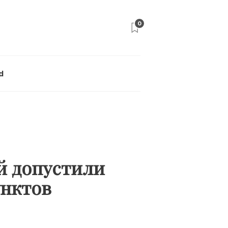
0
d
й допустили
унктов