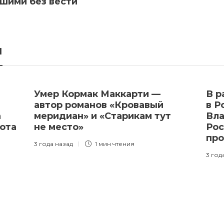
вшими без вести
я
Умер Кормак Маккарти —
В р
автор романов «Кровавый
в Р
а
меридиан» и «Старикам тут
Вла
ота
не место»
Рос
про
3 года назад
1 мин
чтения
3 год