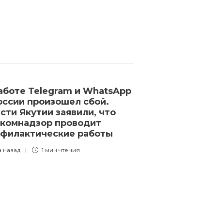
аботе Telegram и WhatsApp
Axios: Зеленс
оссии произошел сбой.
визит солида
сти Якутии заявили, что
в Израиль
комнадзор проводит
3 года назад
1 
филактические работы
а назад
1 мин
чтения