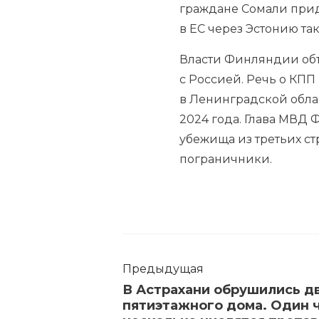
граждане Сомали приду
в ЕС через Эстонию та
Власти Финляндии объя
с Россией. Речь о КПП
в Ленинградской облас
2024 года. Глава МВД
убежища из третьих ст
пограничники.
Предыдущая
В Астрахани обрушились д
пятиэтажного дома. Один ч