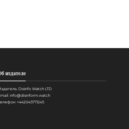
Об издателе
здатель: Disinfo Watch LTD
mail: info@disinform.watch
Телефон: +442045771245