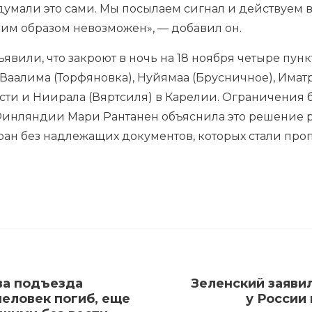
мали это сами. Мы посылаем сигнал и действуем в 
ким образом невозможен», — добавил он.
вили, что закроют в ночь на 18 ноября четыре пунк
 Ваалима (Торфяновка), Нуйямаа (Брусничное), Иматр
ти и Ниирала (Вяртсиля) в Карелии. Ограничения б
 Финляндии Мари Рантанен объяснила это решение
ран без надлежащих документов, которых стали про
ва подъезда
Зеленский заявил
еловек погиб, еще
у России