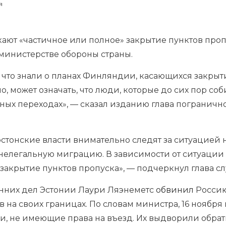
я
ают «частичное или полное» закрытие пунктов проп
 министерстве обороны страны.
 что знали о планах Финляндии, касающихся закрыт
но, может означать, что люди, которые до сих пор со
чных переходах», — сказал изданию глава погранич
 эстонские власти внимательно следят за ситуацией 
нелегальную миграцию. В зависимости от ситуации 
закрытие пунктов пропуска», — подчеркнул глава с
нних дел Эстонии Лаури Ляэнеметс
обвинил
Россию 
 на своих границах. По словам министра, 16 ноября
, не имеющие права на въезд. Их выдворили обратн