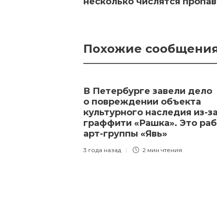
несколько числятся пропа
Похожие сообщени
В Петербурге завели дело
о повреждении объекта
культурного наследия из-з
граффити «Рашка». Это раб
арт-группы «Явь»
3 года назад
2 мин
чтения