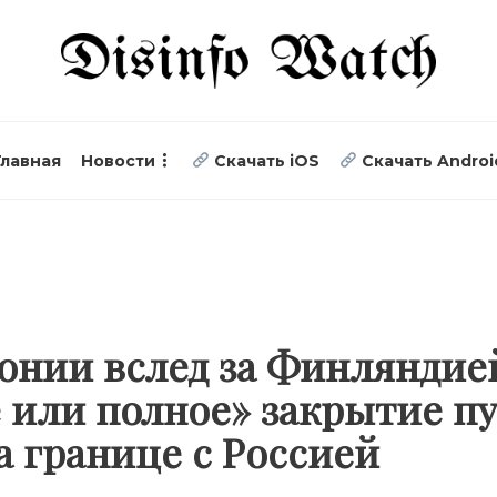
Главная
Новости
Скачать iOS
Скачать Androi
онии вслед за Финляндие
 или полное» закрытие п
а границе с Россией