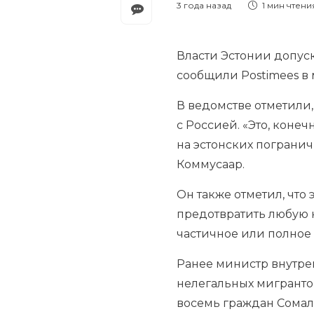
3 года назад
1 мин
чтени
Власти Эстонии допуск
сообщили Postimees в
В ведомстве отметили,
с Россией. «Это, конеч
на эстонских пограни
Коммусаар.
Он также отметил, что
предотвратить любую 
частичное или полное 
Ранее министр внутре
нелегальных мигрантов
восемь граждан Сомали