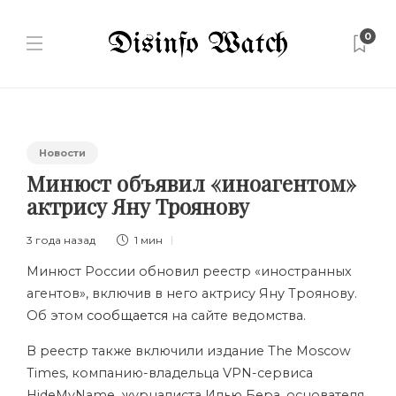
0
Новости
Минюст объявил «иноагентом»
актрису Яну Троянову
3 года назад
1 мин
Минюст России обновил реестр «иностранных
агентов», включив в него актрису Яну Троянову.
Об этом
сообщается
на сайте ведомства.
В реестр также включили издание The Moscow
Times, компанию-владельца VPN-сервиса
HideMyName, журналиста Илью Бера, основателя