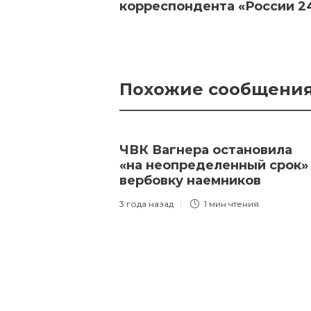
корреспондента «России 2
Похожие сообщени
ЧВК Вагнера остановила
«на неопределенный срок»
вербовку наемников
3 года назад
1 мин
чтения