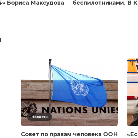
4» Бориса Максудова
беспилотниками. В К
я
Новости
Совет по правам человека ООН
«Ес