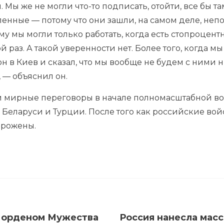
 Мы же не могли что-то подписать, отойти, все бы т
енные — потому что они зашли, на самом деле, неп
у мы могли только работать, когда есть стопроцентн
й раз. А такой уверенности нет. Более того, когда м
 в Киев и сказал, что мы вообще не будем с ними 
, — объяснил он.
и мирные переговоры в начале полномасштабной во
Беларуси и Турции. После того как российские войс
орожены.
л орденом Мужества
Россия нанесла мас