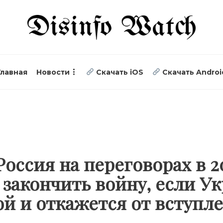
Главная
Новости
Скачать iOS
Скачать Androi
Россия на переговорах в 2
 закончить войну, если У
й и откажется от вступл