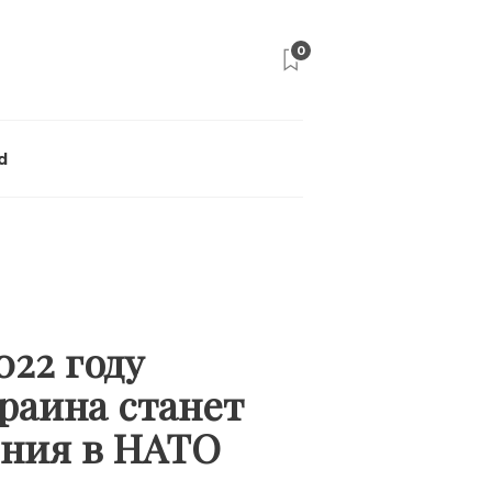
0
d
022 году
краина станет
ения в НАТО