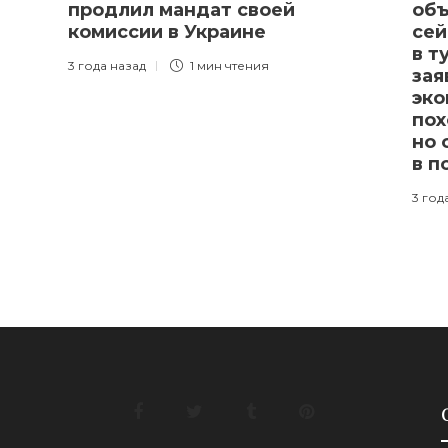
продлил мандат своей
объ
комиссии в Украине
сей
в т
3 года назад
1 мин
чтения
зая
эко
пох
но 
в п
3 год