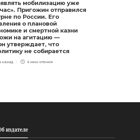
являть мобилизацию уже
час». Пригожин отправился
урне по России. Его
вления о плановой
номике и смертной казни
ожи на агитацию —
он утверждает, что
олитику не собирается
а назад
4 мин
чтения
Об издателе