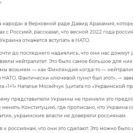
я
 народа» в Верховной раде Давид Арахамия, котор
х с Россией, рассказал, что весной 2022 года росс
 Украина откажется вступать в НАТО.
чти до последнего надеялись, что они нас дожмут 
взяли нейтралитет. Это было самое большое для них
 мы возьмем — как Финляндия когда-то — нейтралите
в НАТО. Фактически ключевой пункт был этот», —
зая
а «1+1» Наталье Мосейчук (цитата по
«Украинской пр
чему представители Украины не приняли это предло
 менять Конституцию, где прописано, что Украина с
литик, украинские власти не доверяли россиянам.
 к россиянам, что они это сделают. Это можно было 