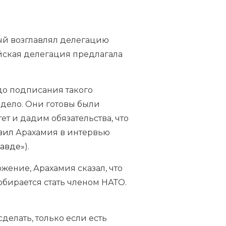
ый возглавлял делегацию
ийская делегация предлагала
до подписания такого
 дело. Они готовы были
т и дадим обязательства, что
вил
Арахамия в интервью
авде»
).
жение, Арахамия сказал, что
обирается стать членом НАТО.
сделать, только если есть