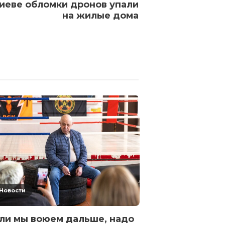
иеве обломки дронов упали
на жилые дома
В Белгородск
отразили мас
беспилотнико
отчитались о
дронах
3 года назад
1 
Новости
ли мы воюем дальше, надо