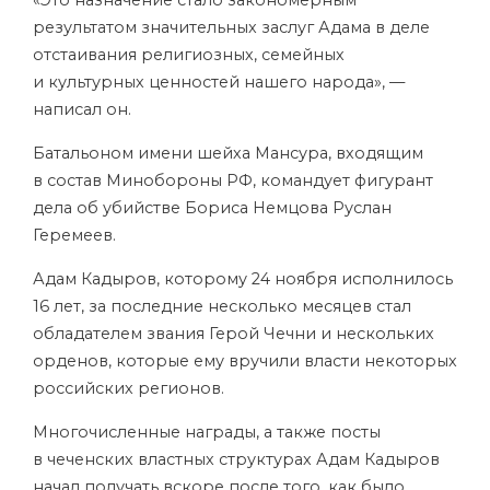
«Это назначение стало закономерным
результатом значительных заслуг Адама в деле
отстаивания религиозных, семейных
и культурных ценностей нашего народа», —
написал он.
Батальоном имени шейха Мансура, входящим
в состав Минобороны РФ, командует
фигурант
дела об убийстве Бориса Немцова Руслан
Геремеев.
Адам Кадыров, которому 24 ноября исполнилось
16 лет, за последние несколько месяцев стал
обладателем звания Герой Чечни и нескольких
орденов, которые ему вручили власти некоторых
российских регионов.
Многочисленные награды, а также посты
в чеченских властных структурах Адам Кадыров
начал получать вскоре после того, как было