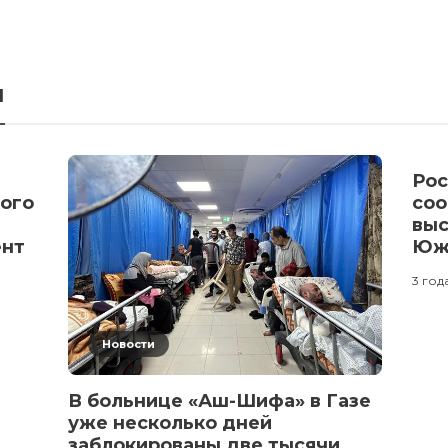
я
Рос
ного
соо
выс
ент
Южн
3 год
Новости
В больнице «Аш-Шифа» в Газе
уже несколько дней
заблокированы две тысячи