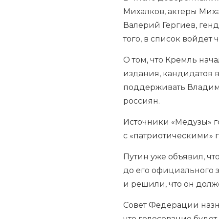
Михалков, актеры Мих
Валерий Гергиев, ген
того, в список войдет 
О том, что Кремль нач
издания, кандидатов 
поддерживать Владими
россиян.
Источники «Медузы» го
с «патриотическими» 
Путин уже объявил, что
до его официального 
и решили, что он долж
Совет Федерации назн
что голосование будет