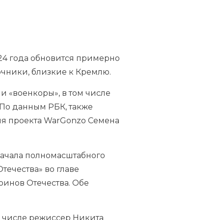
24 года обновится примерно
очники, близкие к Кремлю.
и «военкоры», в том числе
По данным РБК, также
ля проекта WarGonzo Семена
начала полномасштабного
ечества» во главе
оинов Отечества. Обе
м числе режиссер Никита