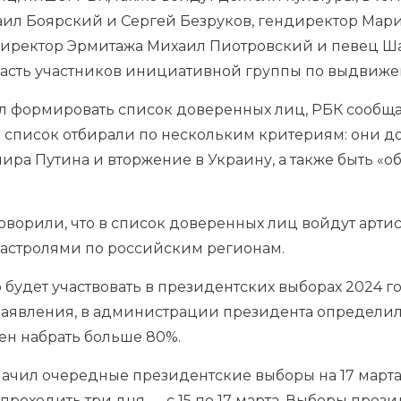
аил Боярский и Сергей Безруков, гендиректор Мари
директор Эрмитажа Михаил Пиотровский и певец Ша
часть участников
инициативной группы
по выдвиже
ал формировать список доверенных лиц, РБК сообща
в список отбирали по нескольким критериям: они 
ра Путина и вторжение в Украину, а также быть «
ворили, что в список доверенных лиц войдут артис
гастролями по российским регионам.
 будет участвовать в президентских выборах 2024 го
заявления, в администрации президента определил
ен набрать больше 80%.
ачил очередные президентские выборы на 17 марта 
 проходить три дня — с 15 по 17 марта. Выборы през