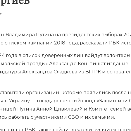
ия
иц
Владимира Путина на президентских выборах 20
о списком кампании 2018 года, рассказали РБК ист
4 года в список доверенных лиц войдут волонтеры 
мольской правды» Александр Коц, пишет издание. 
идатуры Александра Сладкова из ВГТРК и основате
ставители организаций, которые появились после 
я в Украину — государственный фонд «Защитники От
нницей Путина
Анной Цивилевой
и Комитет семей в
сь работать с участниками
СВО
и их семьями.
ц, пишет РБК, также войдут деятели культуры, в то