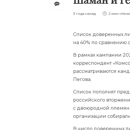
3 года назад
2 мин
чтен
Список
доверенных л
на 40% по сравнению с
В рамках кампании 202
корреспондент «Комсо
рассматриваются канд
Пегова.
Список пополнят пред
российского вторжени
с двоюродной племя
организации собирали
В число доверенных ли