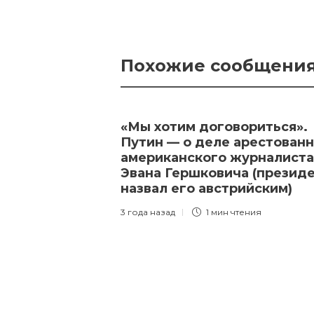
Похожие сообщени
«Мы хотим договориться».
Путин — о деле арестован
американского журналиста
Эвана Гершковича (презид
назвал его австрийским)
3 года назад
1 мин
чтения