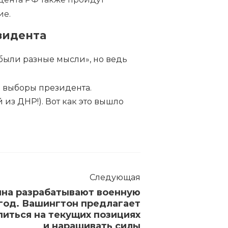
ие.
зидента
«были разные мысли», но ведь
а выборы президента.
 из ДНР!). Вот как это вышло
Следующая
ина разрабатывают военную
год. Вашингтон предлагает
питься на текущих позициях
и наращивать силы