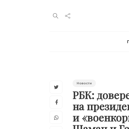
Новости
РБК: дове
на президе
и «военкор
Шаман и Г