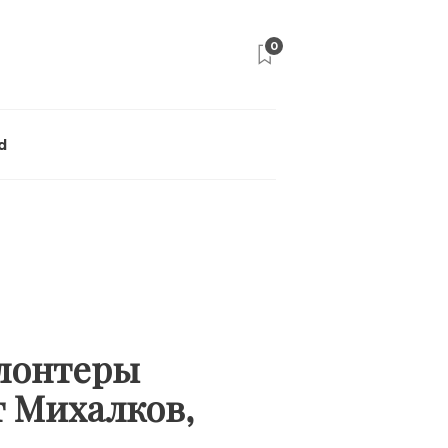
0
d
олонтеры
т Михалков,