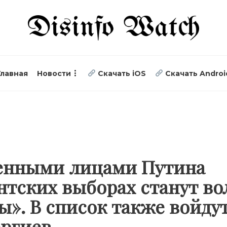
Главная
Новости
Скачать iOS
Скачать Androi
ренными лицами Путина
нтских выборах станут в
ы». В список также войду
ергиев