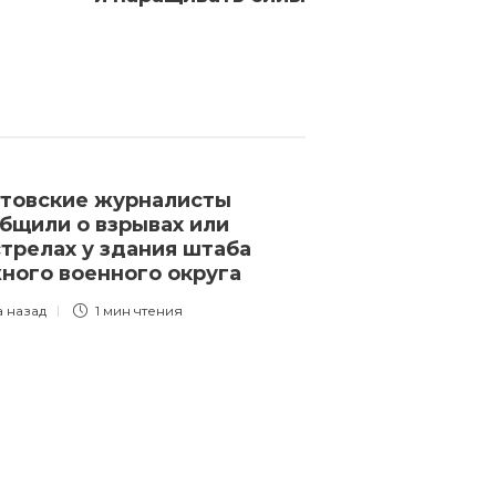
товские журналисты
Минобороны 
бщили о взрывах или
видео с разб
трелах у здания штаба
техникой в Б
ого военного округа
области
а назад
1 мин
чтения
3 года назад
1 