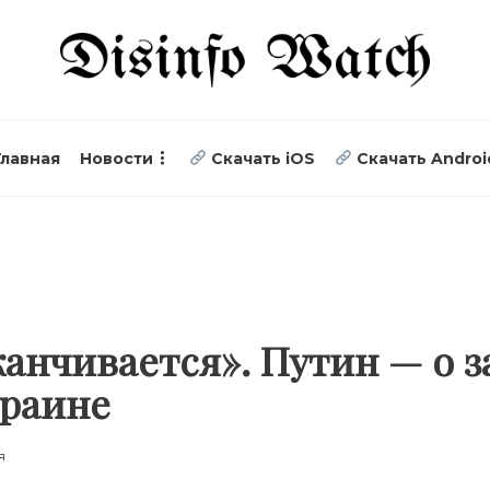
Главная
Новости
Скачать iOS
Скачать Androi
канчивается». Путин — о 
краине
я