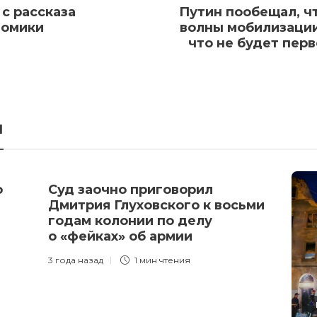
с рассказа
Путин пообещал, чт
номики
волны мобилизации
что не будет перв
я
о
Суд заочно приговорил
Дмитрия Глуховского к восьми
годам колонии по делу
о «фейках» об армии
3 года назад
1 мин
чтения