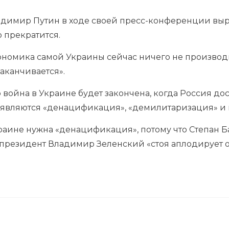
димир Путин в ходе своей пресс-конференции выра
 прекратится.
ономика самой Украины сейчас ничего не производи
заканчивается».
о война в Украине будет закончена, когда Россия дос
 являются «денацификация», «демилитаризация» и 
раине нужна «денацификация», потому что Степан 
о президент Владимир Зеленский «стоя аплодирует 