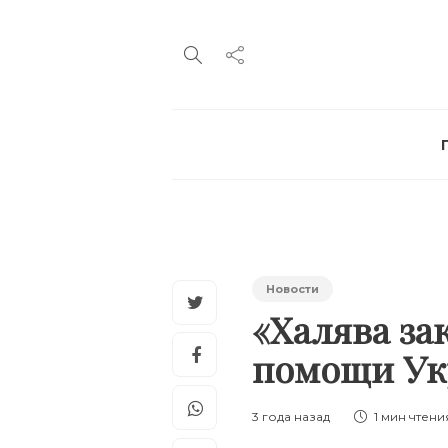
Новости
«Халява за
помощи У
3 года назад
1 мин
чтени