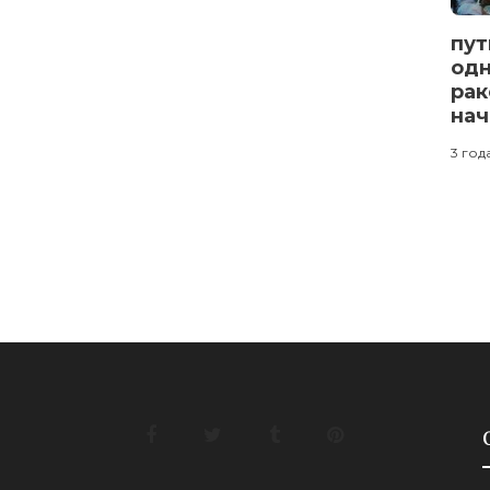
пут
одн
рак
нач
3 год