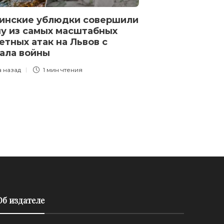
инские ублюдки совершили
The Wall Stree
у из самых масштабных
западные сою
етных атак на Львов с
с гарантиями
ала войны
Киеву. Военн
зависеть от 
а назад
1 мин
чтения
в США
3 года назад
1 
Об издателе