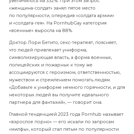
увеличилось на 332%. При этом запрос
«женщина-солдат» занял пятое место
по популярности, опередив «солдата армии»
и «солдата-гея». На PornhubGay категория
«военные» выросла на 88%.
Доктор Лори Бетито, секс-терапевт, поясняет,
что людей привлекает униформа,
символизирующая власть, а форма военных,
полицейских и пожарных к тому же
ассоциируются с героизмом, ответственностью,
мужеством и стремлением помогать людям.
«Добавьте к униформе немного горячности, и для
некоторых людей вы получите идеального
партнера для фантазий», — говорит она.
Главной тенденцией 2023 года Pornhub называет
«взрослое порно» — его искали по запросам
«милфы», который стал пятым по популярности