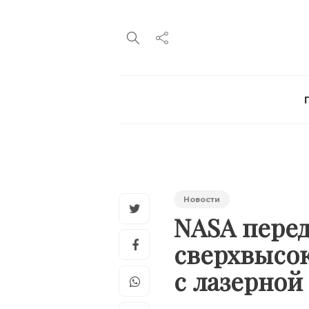
Новости
NASA перед
сверхвысок
с лазерной