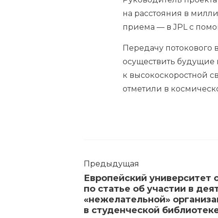
на расстояния в милли
приема — в JPL с пом
Передачу потокового 
осуществить будущие м
к высокоскоростной с
отметили в космическо
Предыдущая
Европейский университет
по статье об участии в де
«нежелательной» организац
в студенческой библиотек