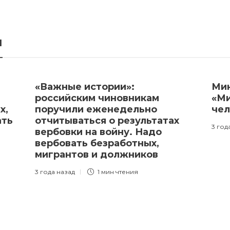
я
«Важные истории»:
Мин
российским чиновникам
«Ми
х,
поручили еженедельно
чел
ать
отчитываться о результатах
3 год
вербовки на войну. Надо
вербовать безработных,
мигрантов и должников
3 года назад
1 мин
чтения