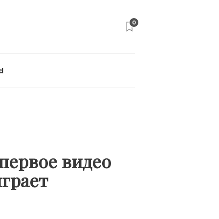
0
d
 первое видео
играет