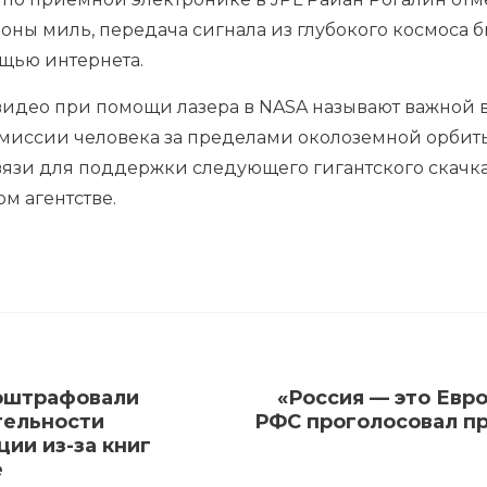
оны миль, передача сигнала из глубокого космоса б
ощью интернета.
видео при помощи лазера в NASA называют важной в
иссии человека за пределами околоземной орбиты. 
вязи для поддержки следующего гигантского скачка
м агентстве.
 оштрафовали
«Россия — это Евр
ятельности
РФС проголосовал пр
ии из-за книг
е