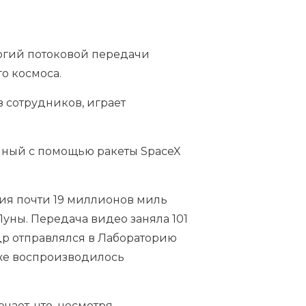
логий потоковой передачи
о космоса.
 сотрудников, играет
нный с помощью ракеты SpaceX
ния почти 19 миллионов миль
Луны. Передача видео заняла 101
др отправлялся в Лабораторию
уже воспроизводилось
ает, что, несмотря