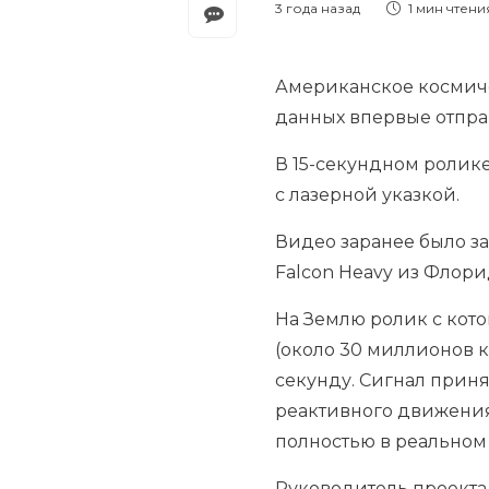
3 года назад
1 мин
чтени
Американское космиче
данных впервые отправ
В 15-секундном ролике
с лазерной указкой.
Видео заранее было з
Falcon Heavy из Флори
На Землю ролик с кото
(около 30 миллионов к
секунду. Сигнал приня
реактивного движения
полностью в реальном
Руководитель проекта 