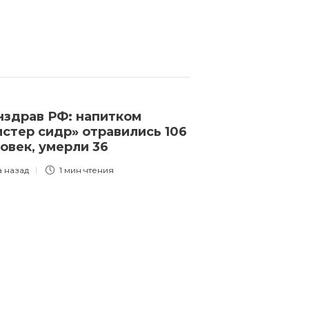
здрав РФ: напитком
стер сидр» отравились 106
овек, умерли 36
а назад
1 мин
чтения
Новости
Путин — впер
выдачи ордер
поехал за гр