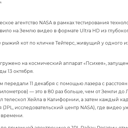
я
ское агентство NASA в рамках тестирования техно
ило на Землю видео в формате Ultra HD из глубоког
 рыжий кот по кличке Тейтерс, живущий у одного из
агружено на космический аппарат «Психея», запуще
ды 13 октября.
м передали 11 декабря с помощью лазера с расстоя
илометров) — это в 80 раз больше, чем от Земли до 
л телескоп Хейла в Калифорнии, а затем каждый ка
 (JPL, исследовательский центр NASA), где видео 
 времени.
по приемной электронике в JPL Райан Рогалин отмеч