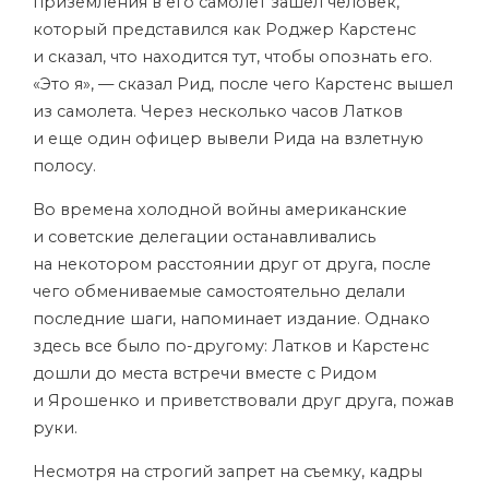
приземления в его самолет зашел человек,
который представился как Роджер Карстенс
и сказал, что находится тут, чтобы опознать его.
«Это я», — сказал Рид, после чего Карстенс вышел
из самолета. Через несколько часов Латков
и еще один офицер вывели Рида на взлетную
полосу.
Во времена холодной войны американские
и советские делегации останавливались
на некотором расстоянии друг от друга, после
чего обмениваемые самостоятельно делали
последние шаги, напоминает издание. Однако
здесь все было по-другому: Латков и Карстенс
дошли до места встречи вместе с Ридом
и Ярошенко и приветствовали друг друга, пожав
руки.
Несмотря на строгий запрет на съемку, кадры