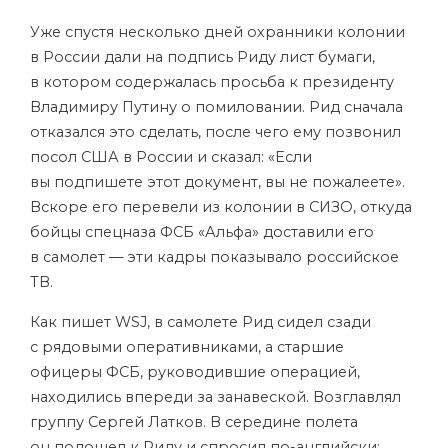
Уже спустя несколько дней охранники колонии
в России дали на подпись Риду лист бумаги,
в котором содержалась просьба к президенту
Владимиру Путину о помиловании. Рид сначала
отказался это сделать, после чего ему позвонил
посол США в России и сказал: «Если
вы подпишете этот документ, вы не пожалеете».
Вскоре его перевели из колонии в СИЗО, откуда
бойцы спецназа ФСБ «Альфа» доставили его
в самолет — эти кадры показывало российское
ТВ.
Как пишет WSJ, в самолете Рид сидел сзади
с рядовыми оперативниками, а старшие
офицеры ФСБ, руководившие операцией,
находились впереди за занавеской. Возглавлял
группу Сергей Латков. В середине полета
он подошел к Риду и спросил по-английски: