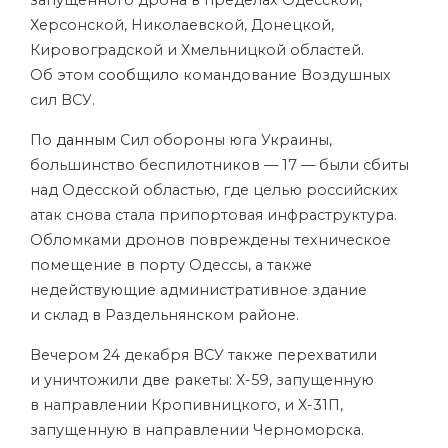
запущенного дрона в пределах Одесской,
Херсонской, Николаевской, Донецкой,
Кировоградской и Хмельницкой областей.
Об этом
сообщило
командование Воздушных
сил ВСУ.
По
данным
Сил обороны юга Украины,
большинство беспилотников — 17 — были сбиты
над Одесской областью, где целью российских
атак снова стала припортовая инфраструктура.
Обломками дронов повреждены техническое
помещение в порту Одессы, а также
недействующие административное здание
и склад в Раздельнянском районе.
Вечером 24 декабря ВСУ также перехватили
и уничтожили две ракеты: Х-59, запущенную
в направлении Кропивницкого, и Х-31П,
запущенную в направлении Черноморска.