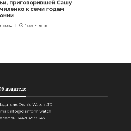
ьи, приговорившей Сашу
активисты ув
чиленко к семи годам
с погибшими
лонии
3 года назад
1 
а назад
1 мин
чтения
Об издателе
здатель: Disinfo Watch LTD
mail: info@disinform.watch
Телефон: +442045771245