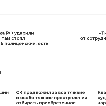
ска РФ ударили
«Т
а там стоял
от сотруд
б полицейский, есть
я
Яшин
СК предложил за все тяжкие
Ква
и особо тяжкие преступления
суд
отбирать приобретенное
нар