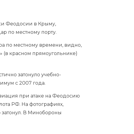
ки Феодосии в Крыму,
дар по местному порту.
тра по местному времени, видно,
» (в красном прямоугольнике)
астично затонуло учебно-
нимум с 2007 года.
авиация при атаке на Феодосию
ота РФ. На фотографиях,
ью затонул. В Минобороны