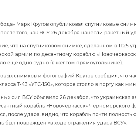
я
бода» Марк Крутов опубликовал спутниковые сним
 после того, как ВСУ 26 декабря нанесли ракетный у
ие, что на спутниковом снимке, сделанном в 11:25 у
инской армии по десантному кораблю «Новочеркасск
ло еще одно судно (в желтом прямоугольнике).
ковых снимков и фотографий Крутов
сообщил
, что ч
асса Т-43 «УТС-150», которое стояло в порту как ми
ых сил ВСУ объявило 26 декабря, что украинская 
сантный корабль «Новочеркасск» Черноморского фл
тся, после удара, видно, что корабль почти полност
ль был поврежден «в ходе отражения удара ВСУ».