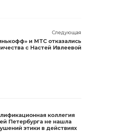
Следующая
инькофф» и МТС отказались
ничества с Настей Ивлеевой
лификационная коллегия
Zara извинил
ей Петербурга не нашла
кампанию с м
ушений этики в действиях
в которых пр