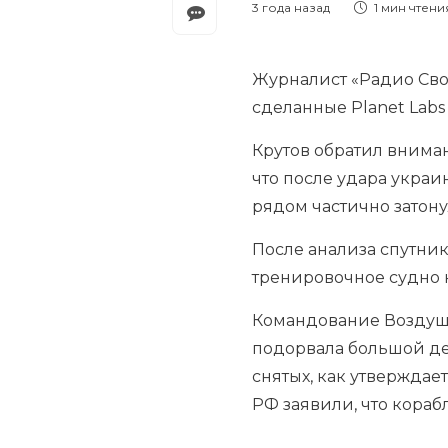
3 года назад
1 мин
чтени
Журналист «Радио Сво
сделанные Planet Labs
Крутов обратил вниман
что после удара укра
рядом частично затону
После анализа спутни
тренировочное судно кл
Командование Воздушн
подорвала большой де
снятых, как утверждае
РФ заявили, что кораб