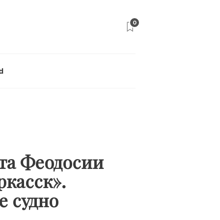
0
d
та Феодосии
ркасск».
е судно