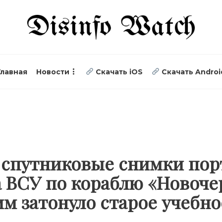
Главная
Новости
Скачать iOS
Скачать Androi
 спутниковые снимки пор
а ВСУ по кораблю «Новоче
им затонуло старое учебно