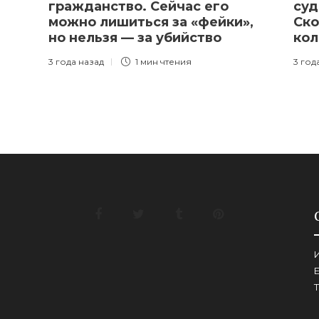
гражданство. Сейчас его
суд
можно лишиться за «фейки»,
Ско
но нельзя — за убийство
ко
3 года назад
1 мин
чтения
3 год
И
E