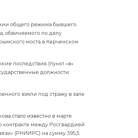
онии общего режима бывшего
а, обвиняемого по делу
рымского моста в Керченском
ие последствия (пункт «в»
государственные должности.
енного взяли под стражу в зале
лкова
стало известно
в марте
 о контракте между Росгвардией
язи» (РНИИРС) на сумму 395,5