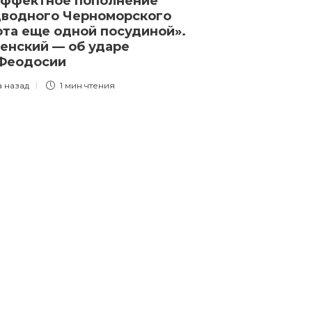
эффектное пополнение
выполнении г
водного Черноморского
«спецопераци
та еще одной посудиной».
надо было «с
енский — об ударе
контрнаступ
 Феодосии
3 года назад
1 
а назад
1 мин
чтения