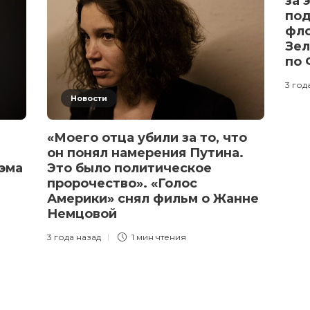
за 
под
фло
Зел
по
3 год
Новости
«Моего отца убили за то, что
он понял намерения Путина.
эма
Это было политическое
пророчество». «Голос
Америки» снял фильм о Жанне
Немцовой
3 года назад
1 мин
чтения