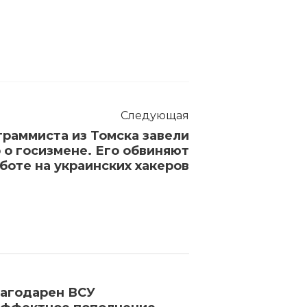
Следующая
граммиста из Томска завели
 о госизмене. Его обвиняют
аботе на украинских хакеров
агодарен ВСУ
Шойгу объяви