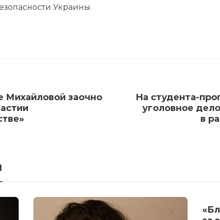
безопасности Украины.
е Михайловой заочно
На студента-про
частии
уголовное дело
стве»
в р
я
«Бл