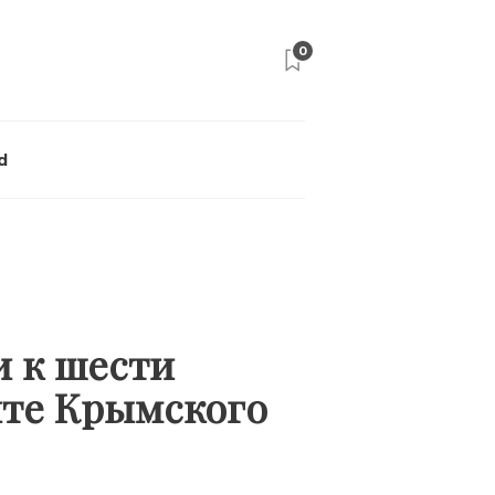
0
d
и к шести
ите Крымского