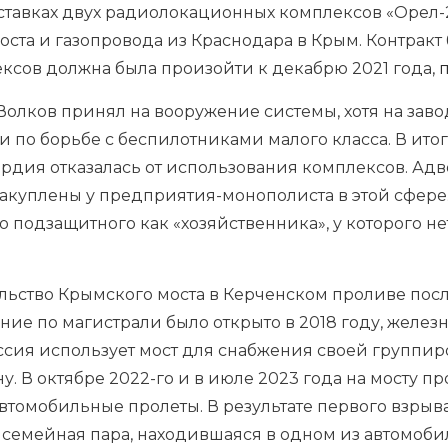
ставках двух радиолокационных комплексов «Орел-
ста и газопровода из Краснодара в Крым. Контракт
лексов должна была произойти к декабрю 2021 года,
Волков принял на вооружение системы, хотя на заво
и по борьбе с беспилотниками малого класса. В ито
рдия отказалась от использования комплексов. Адв
акуплены у предприятия-монополиста в этой сфере.
о подзащитного как «хозяйственника», у которого н
ельство Крымского моста в Керченском проливе пос
е по магистрали было открыто в 2018 году, железн
ссия использует мост для снабжения своей группир
у. В октябре 2022-го и в июле 2023 года на мосту пр
томобильные пролеты. В результате первого взрыва
— семейная пара, находившаяся в одном из автомоби