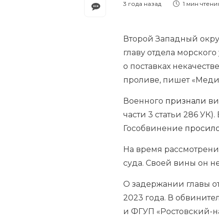
3 года назад
1 мин
чтени
Второй Западный окр
главу отдела морског
о поставках некачест
проливе, пишет «Меди
Военного
признали
ви
части 3 статьи 286 УК)
Гособвинение
просил
На время рассмотрени
суда. Своей вины он н
О задержании главы о
2023 года. В обвинит
и ФГУП «Ростовский-н