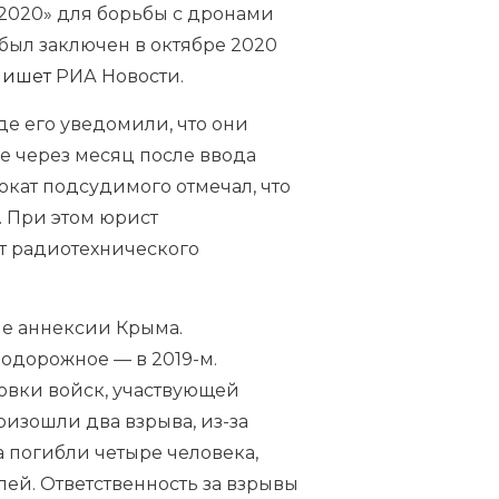
2020» для борьбы с дронами
 был заключен в октябре 2020
пишет
РИА Новости.
де его уведомили, что они
ге через месяц после ввода
окат подсудимого отмечал, что
 При этом юрист
ет радиотехнического
ле аннексии Крыма.
одорожное — в 2019-м.
овки войск, участвующей
оизошли два взрыва, из-за
 погибли четыре человека,
лей. Ответственность за взрывы