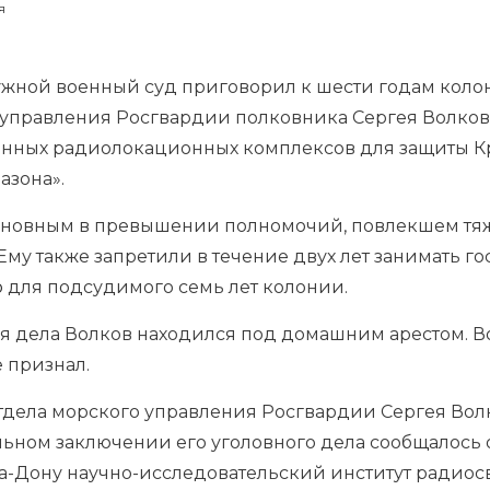
я
ужной военный суд приговорил к шести годам кол
о управления Росгвардии полковника Сергея Волков
венных радиолокационных комплексов для защиты К
азона».
новным в превышении полномочий, повлекшем тяжк
. Ему также запретили в течение двух лет занимать 
о
для подсудимого семь лет колонии.
я дела Волков находился под домашним арестом. Во
е признал.
тдела морского управления Росгвардии Сергея Во
ельном заключении его уголовного дела сообщалось
а-Дону научно-исследовательский институт радиосв