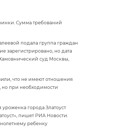
еринки. Сумма требований
влеевой подала группа граждан
е зарегистрировано, но дата
 Хамовнический суд Москвы,
вили
, что не имеют отношения
, но при необходимости
 уроженка города Златоуст
тоуст», пишет РИА Новости.
ннолетнему ребенку