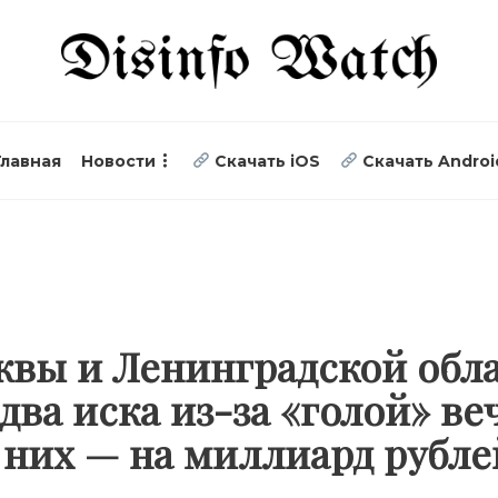
Главная
Новости
Скачать iOS
Скачать Androi
квы и Ленинградской обл
два иска из-за «голой» ве
 них — на миллиард рубл