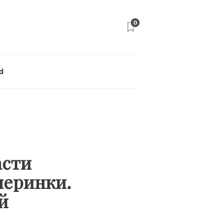
0
d
асти
черинки.
ей