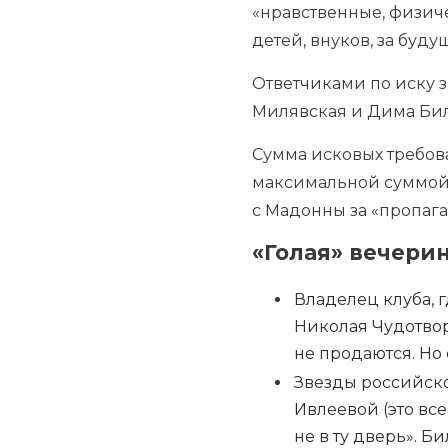
«нравственные, физиче
детей, внуков, за буду
Ответчиками по иску з
Милявская и Дима Била
Сумма исковых требов
максимальной суммой 
с Мадонны за «пропага
«Голая» вечери
Владелец клуба, 
Николая Чудотво
не продаются. Но 
Звезды российско
Ивлеевой (это вс
не в ту дверь». 