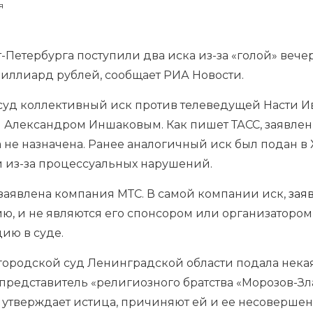
я
-Петербурга поступили два иска из-за «голой» веч
миллиард рублей, сообщает РИА Новости.
 суд коллективный иск против телеведущей Насти И
 Александром Иншаковым. Как пишет ТАСС, заявлени
 не назначена. Ранее аналогичный иск был подан в
и из-за процессуальных нарушений.
 заявлена компания МТС. В самой компании иск,
зая
ю, и не являются его спонсором или организатором
ию в суде.
городской суд Ленинградской области подала некая
представитель «религиозного братства «Морозов-Зла
к утверждает истица, причиняют ей и ее несоверше