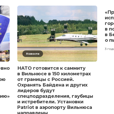
«Пр
исп
гор
в п
в Б
о п
3 год
Новости
евно
НАТО готовится к саммиту
в Вильнюсе в 150 километрах
ою
от границы с Россией.
Охранять Байдена и других
лидеров будут
нию»
спецподразделения, гаубицы
и истребители. Установки
Patriot в аэропорту Вильнюса
направлены