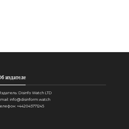
Об издателе
здатель: Disinfo Watch LTD
mail: info@disinform.watch
Телефон: +442045771245