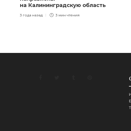
на Калининградскую область
3 года назад
3 мин
чтения
И
E