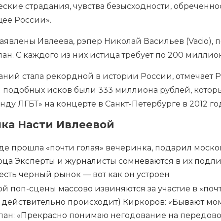
ские страдания, чувства безысходности, обреченнос
щее России».
аявлены Ивлеева, рэпер Николай Васильев (Vacio),
н. С каждого из них истица требует по 200 миллио
аний стала рекордной в истории России,
отмечает
Р
подобных исков были 333 миллиона рублей, которы
нду ЛГБТ» на концерте в Санкт-Петербурге в 2012 год
нка Насти Ивлеевой
где прошла «почти голая» вечеринка, подарил моск
рца
Эксперты и журналисты сомневаются в их под
есть черный рынок — вот как он устроен
й поп-сцены массово извиняются за участие в «поч
е действительно происходит)
Киркоров: «Бывают мом
Билан: «Прекрасно понимаю негодование на передов