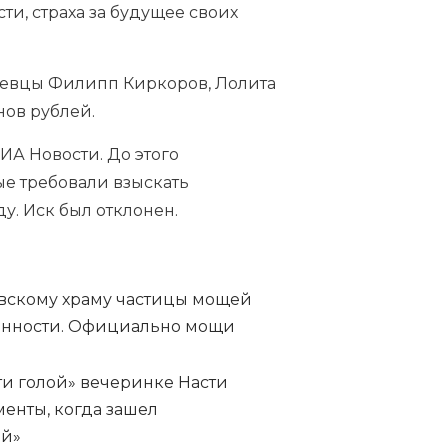
ти, страха за будущее своих
 певцы Филипп Киркоров, Лолита
нов рублей.
ИА Новости. До этого
е требовали взыскать
у. Иск был отклонен.
овскому храму частицы мощей
линности. Официально мощи
ти голой» вечеринке Насти
енты, когда зашел
ой»