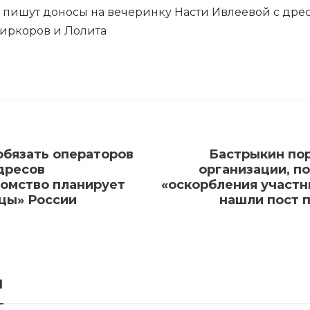
 пишут доносы на вечеринку Насти Ивлеевой с дрес
иркоров и Лолита
обязать операторов
Бастрыкин пор
дресов
организации, п
домство планирует
«оскорбления участн
цы» России
нашли пост п
я