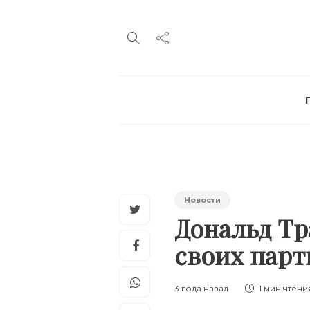
Новости
Дональд Тр
своих пар
3 года назад
1 мин
чтени