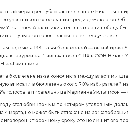
л праймериз республиканцев в штате Нью-Гэмпши
тво участников голосования среди демократов. Об 
w York Times. Аналитики агентства
сочли
победу бы
ии результатов голосования на первых участках.
гам подсчета 133 тысяч бюллетеней — он набирает 5
одна конкурентка, бывшая посол США в ООН Никки Х
 Нью-Гэмпшира.
ет в бюллетене
из-за конфликта между властями шта
чную
вписали
в бюллетень около 70% избирателей из
% голосов, а писательница Марианна Уильямсон — 4
 году стал обвиняемым по четырем уголовным делам
а 4 марта, но может быть отложено из-за жалоб защи
риговорен к тюремному сроку, это не лишит его пр