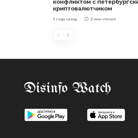
конфликтом с петербургск
криптовалютчиком
3 года назад
3 мин
чтения