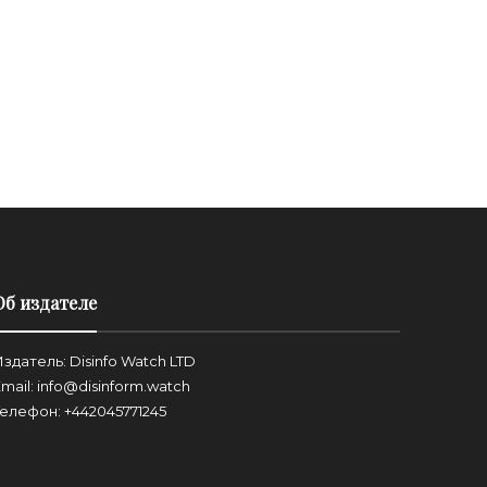
Об издателе
здатель: Disinfo Watch LTD
mail: info@disinform.watch
Телефон: +442045771245