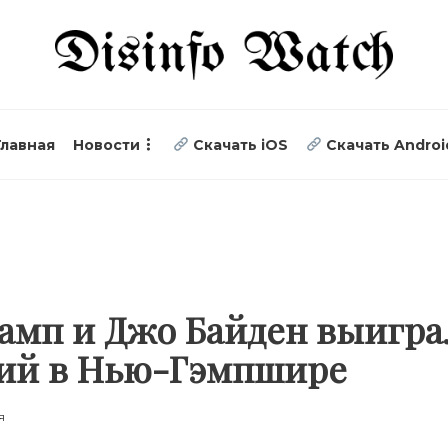
Главная
Новости
Скачать iOS
Скачать Androi
амп и Джо Байден выигр
тий в Нью-Гэмпшире
я