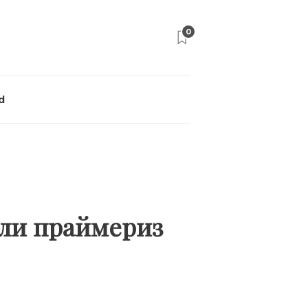
0
d
али праймериз