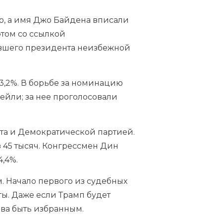
р, а имя Джо Байдена
вписали
этом со ссылкой
вшего президента неизбежной
3,2%. В борьбе за номинацию
ейли; за нее проголосовали
та и Демократической партией.
 45 тысяч. Конгрессмен Дин
,4%.
. Начало первого из судебных
ты. Даже если Трамп будет
ава быть избранным.