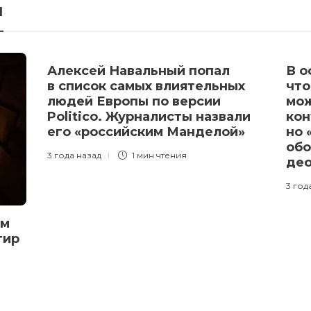
я
Алексей Навальный попал
В о
в список самых влиятельных
что
людей Европы по версии
мож
Politico. Журналисты назвали
кон
его «российским Манделой»
но 
обо
3 года назад
1 мин
чтения
де
3 год
им
тир