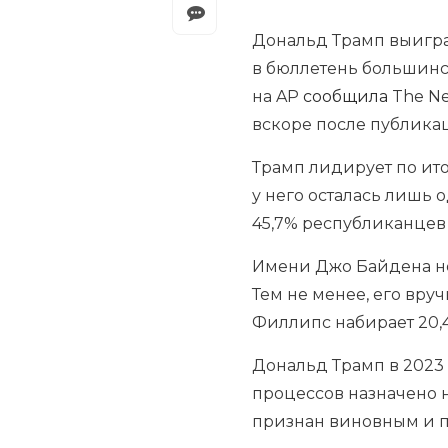
Дональд Трамп выигра
в бюллетень большинс
на AP
сообщила
The Ne
вскоре после публикац
Трамп лидирует по ито
у него осталась лишь 
45,7% республиканцев
Имени Джо Байдена
н
Тем не менее, его вру
Филлипс набирает 20,4
Дональд Трамп в 2023
процессов назначено н
признан виновным и п