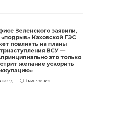
фисе Зеленского заявили,
За ночь во Ф
 «подрыв» Каховской ГЭС
почти тысячу
ет повлиять на планы
беспорядков,
трнаступления ВСУ —
после того, к
«принципиально это только
убил 17-летн
стрит желание ускорить
3 года назад
1 
оккупацию»
а назад
1 мин
чтения