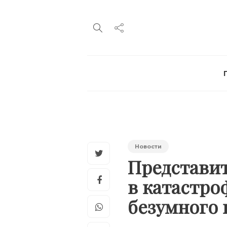
Новости
Представи
в катастро
безумного 