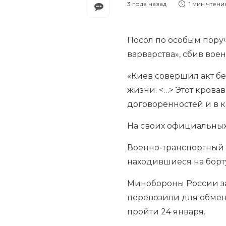
3 года назад
1 мин
чтени
Посол по особым пору
варварства», сбив вое
«Киев совершил акт б
жизни. <…> Этот крова
договоренностей и в к
На своих официальных
Военно-транспортный с
находившиеся на борту
Минобороны России зая
перевозили для обмен
пройти 24 января.