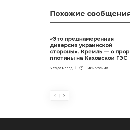
Похожие сообщени
«Это преднамеренная
диверсия украинской
стороны». Кремль — о про
плотины на Каховской ГЭС
3 года назад
1 мин
чтения