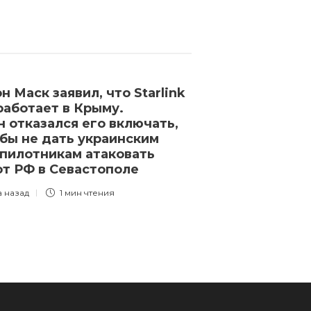
н Маск заявил, что Starlink
Арнольда Шв
работает в Крыму.
задержали на
н отказался его включать,
в аэропорту 
бы не дать украинским
с собой часы
пилотникам атаковать
тысяч евро
т РФ в Севастополе
3 года назад
1 
а назад
1 мин
чтения