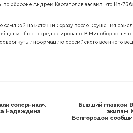
мы по обороне Андрей Картаполов
заявил
, что Ил-76 
о ссылкой на источник сразу после крушения самоле
ообщение было отредактировано. В Минобороны Укра
провергнуть информацию российского военного вед
как соперника».
Бывший главком В
са Надеждина
экипаж 
Белгородом сообщи