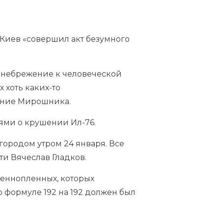
Киев «совершил акт безумного
енебрежение к человеческой
 хоть каких-то
ление Мирошника.
ями о крушении Ил-76.
городом утром 24 января. Все
и Вячеслав Гладков.
оеннопленных, которых
о формуле 192 на 192 должен был