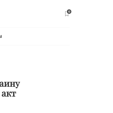
0
d
аину
 акт