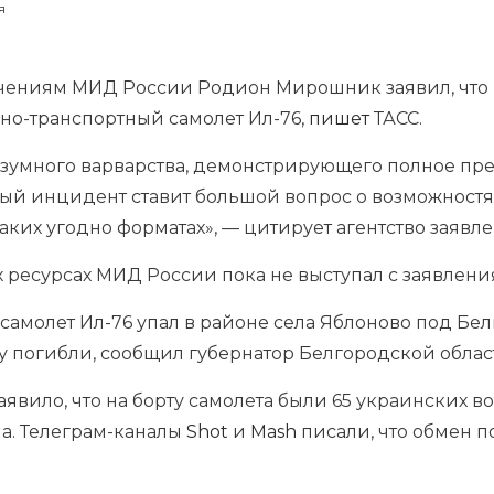
я
чениям МИД России Родион Мирошник заявил, что 
нно-транспортный самолет Ил-76,
пишет
ТАСС.
езумного варварства, демонстрирующего полное пр
вый инцидент ставит большой вопрос о возможностях
аких угодно форматах», — цитирует агентство заяв
 ресурсах МИД России пока не выступал с заявлени
амолет Ил-76 упал в районе села Яблоново под Бел
 погибли, сообщил губернатор Белгородской област
вило, что на борту самолета были 65 украинских в
а. Телеграм-каналы
Shot
и
Mash
писали, что обмен п