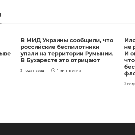
я
В МИД Украины сообщили, что
Ило
российские беспилотники
не 
рыве
упали на территории Румынии.
И о
В Бухаресте это отрицают
что
бес
3 года назад
1 мин
чтения
фло
3 год