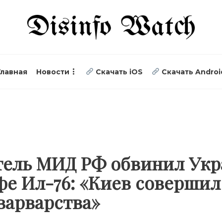
Главная
Новости
Скачать iOS
Скачать Androi
тель МИД РФ обвинил Укр
фе Ил-76: «Киев совершил
варварства»