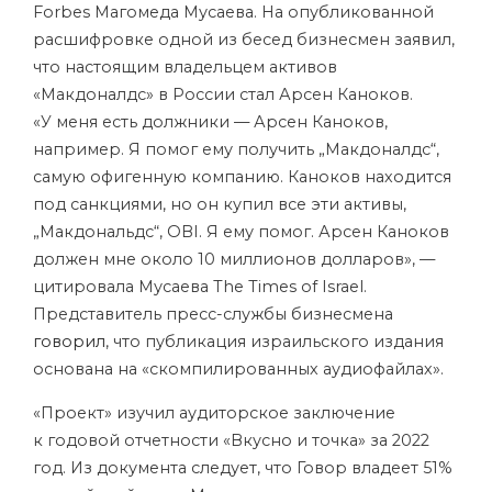
Forbes Магомеда Мусаева. На опубликованной
расшифровке одной из бесед бизнесмен заявил,
что настоящим владельцем активов
«Макдоналдс» в России стал Арсен Каноков.
«У меня есть должники — Арсен Каноков,
например. Я помог ему получить „Макдоналдс“,
самую офигенную компанию. Каноков находится
под санкциями, но он купил все эти активы,
„Макдональдс“, OBI. Я ему помог. Арсен Каноков
должен мне около 10 миллионов долларов», —
цитировала Мусаева The Times of Israel.
Представитель пресс-службы бизнесмена
говорил
, что публикация израильского издания
основана на «скомпилированных аудиофайлах».
«Проект» изучил аудиторское заключение
к годовой отчетности «Вкусно и точка» за 2022
год. Из документа следует, что Говор владеет 51%