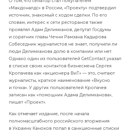
О том, что сенатор стал покупателем
«Макдоналдс» в России, «Проекту» подтвердил
источник, знакомый с ходом сделки. По его
словам, интерес к сети ресторанов также
проявлял Адам Делимханов, депутат Госдумы
и соратник главы Чечни Рамзана Кадырова.
Собеседник журналистов не знает, получили ли
люди Делимханова долю в компании или нет.
Однако один из пользователей
GetContact
указал
в списке своих контактов бизнесмена Сергея
Кропачева как «акционера ВиТ» — это, считают
журналисты, краткое наименование «Вкусно
и точка». У других пользователей Кропачев
записан как «помощник Адама Делимханова»,
пишет «Проект».
Как
отмечает
издание, после начала
полномасштабного российского вторжения
в Украину Каноков попал в санкционные списки