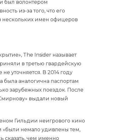
и был волонтером
ность из-за того, что его
з нескольких имен офицеров
ытие», The Insider называет
приняли в третью гвардейскую
 не уточняется. В 2014 году
а
была аналогична паспортам
лько зарубежных поездок. После
, «Смирнову» выдали новый
леном
Гильдии неигрового кино
ии «были немало удивлены тем,
ь сказать, чем именно