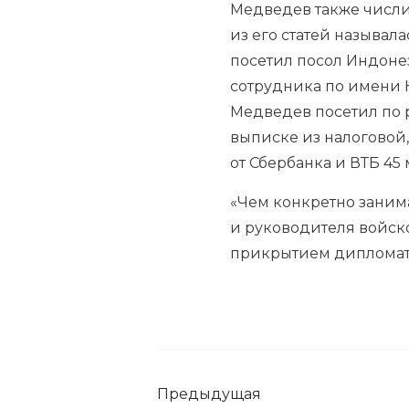
Медведев также числил
из его статей называл
посетил посол Индоне
сотрудника по имени Ко
Медведев посетил по 
выписке из налоговой
от Сбербанка и ВТБ 45
«Чем конкретно занима
и руководителя войско
прикрытием дипломата
Предыдущая