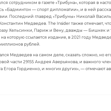
ся сотрудником в газете «Трибуна», которая в наст
ась «Бадминтон — спорт дипломатии», и в ней расск
зии. Последний главред «Трибуны» Николай Василье
нстантин Медведев. The Insider также отмечает, что 
разу Хельсинки, Париж и Вену, дважды — Бишкек и 
, на которую ссылается издание, в 2021 году Медв
 миллионов рублей.
лся Медведев на самом деле, сказать сложно, но его
вой части 29155 Андрея Аверьянова, и важного чле
 Егора Гордиенко, и многих других», — отмечают а