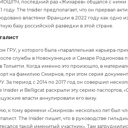
 МОШПЧ, последний раз «Жихарев» общался с ними 
году. The Insider предполагает, что он прервал актив
одовано властями Франции в 2022 году как одно и
тную базу российской разведки в этой стране.
талист
 ГРУ, у которого была «параллельная карьера-прикр
осле службы в Новокузнецке и Самаре Родионова 
 Тольятти. Когда именно это произошло, в материале
порт на фамилию Смирнов, при этом
серия документ
У. За период с 2014 по 2017 год он совершил неско
he Insider и Belligcat раскрыли эту серию паспортов
цузские власти аннулировали его визу.
ию, к тому времени «Смирнов» несколько лет был ч
алист. The Insider пишет, что в руководстве гильд
атесался такой именитый участник». Там затруднилис