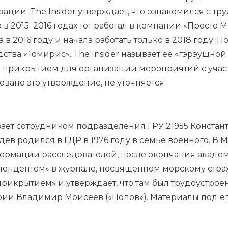
зации. The Insider утверждает, что ознакомился с т
о в 2015–2016 годах тот работал в компании «Просто
в 2016 году и начала работать только в 2018 году. 
тва «Томирис». The Insider называет ее «гэрэушной 
а прикрытием для организации мероприятий с уч
овано это утверждение, не уточняется.
ывает сотрудником подразделения ГРУ 21955 Конста
едев родился в ГДР в 1976 году в семье военного. В
ормации расследователей, после окончания акаде
ондентом» в журнале, посвященном морскому страхо
рикрытием» и утверждает, что там был трудоустрое
ории
Владимир Моисеев («Попов»)
. Материалы под ег