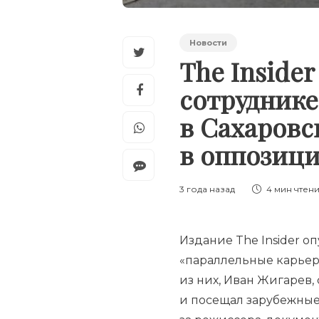
Новости
The Inside
сотруднике
в Сахаровс
в оппозиц
3 года назад
4 мин
чтен
Издание The Insider о
«параллельные карьер
из них, Иван Жигарев,
и посещал зарубежные