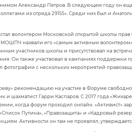
нимом Александр Петров. В следующем году он ещ
оллегами из отряда 29155». Среди них был и Анатол
» стал волонтером Московской открытой школы пра
В МОШПЧ назвали его «самым активным волонтером»,
ным участников школы и присутствовал на встречах
ия. Он также участвовал в кампаниях поддержки п
вал фотографии с нескольких мероприятий правозащ
еву» рекомендацию на участие в
Форуме свободно
к и шахматист Гарри Каспаров. С 2017 года «Жихар
емии, когда форум проходил онлайн. «Активист» за
 «Список Путина», «Правозащита» и «Кадровый резерв»
кциям. Активности он там не проявлял, утверждаетс