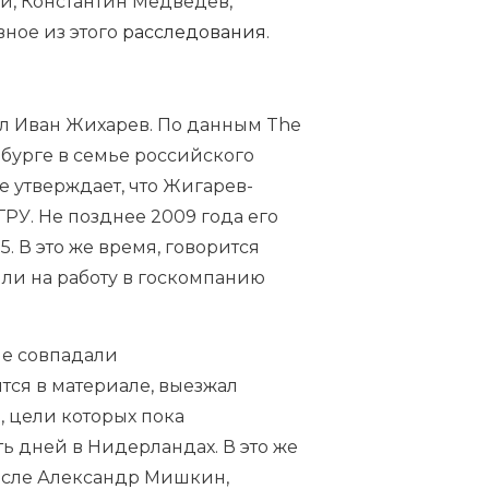
ий, Константин Медведев,
вное из этого
расследования
.
ал Иван Жихарев. По данным The
ебурге в семье российского
е утверждает, что Жигарев-
ГРУ
. Не позднее 2009 года его
 В это же время, говорится
или на работу в госкомпанию
ые совпадали
тся в материале, выезжал
, цели которых пока
ть дней в Нидерландах. В это же
исле
Александр Мишкин
,