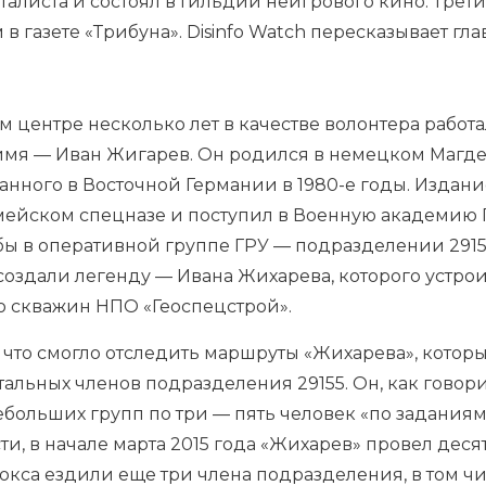
алиста и состоял в Гильдии неигрового кино. Трет
 газете «Трибуна». Disinfo Watch пересказывает гла
м центре
несколько лет в качестве волонтера работ
е имя — Иван Жигарев. Он родился в немецком Магд
нного в Восточной Германии в 1980-е годы. Издани
мейском спецназе и поступил в Военную академию
ы в оперативной группе ГРУ — подразделении 29155.
создали легенду — Ивана Жихарева, которого устро
ю скважин НПО «Геоспецстрой».
т, что смогло отследить маршруты «Жихарева», котор
льных членов подразделения 29155. Он, как говори
небольших групп по три — пять человек «по заданиям
ти, в начале марта 2015 года «Жихарев» провел деся
юкса ездили еще три члена подразделения, в том ч