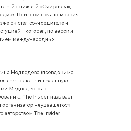
рудовой книжкой «Смирнова»,
 Медиа». При этом сама компания
Позже он стал соучредителем
студией», которая, по версии
астием международных
нтина Медведева (псевдонима
 Москве он окончил Военную
мии Медведев стал
ванию. The Insider называет
н организатор неудавшегося
о авторством The Insider