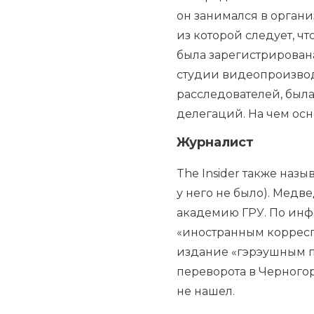
он занимался в органи
из которой следует, чт
была зарегистрирована 
студии видеопроизводс
расследователей, был
делегаций. На чем осн
Журналист
The Insider также наз
у него не было). Медв
академию ГРУ. По инф
«иностранным корресп
издание «гэрэушным п
переворота в Черног
не нашел.