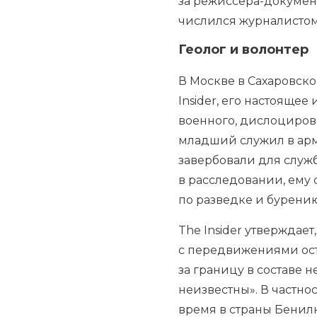
за режиссера-документ
числился журналистом в
Геолог и волонтер
В Москве в
Сахаровско
Insider, его настояще
военного, дислоцирова
младший служил в ар
завербовали для служб
в расследовании, ему 
по разведке и бурени
The Insider утверждае
с передвижениями оста
за границу в составе 
неизвестны». В частнос
время в страны Бенил