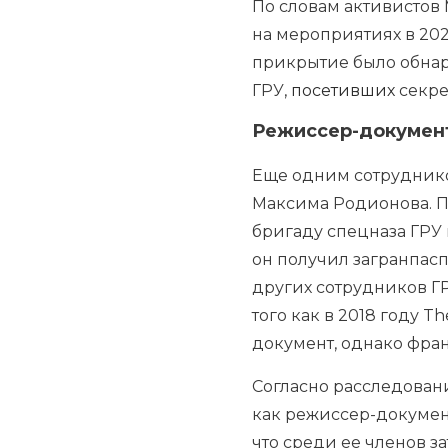
По словам активистов
на мероприятиях в 2021 
прикрытие было обнар
ГРУ,
посетивших
секре
Режиссер-докумен
Еще одним сотрудником
Максима Родионова. П
бригаду спецназа ГРУ в
он получил загранпас
других сотрудников ГР
того как в 2018 году T
документ, однако фран
Согласно расследован
как режиссер-документ
что среди ее членов з