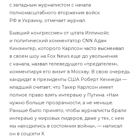
с западным журналистом с начала
полномасштабного вторжения войск
РФ в Украину, отмечает журнал.
Бывший конгрессмен от штата Иллинойс
и политический комментатор СNN Адам
Кинзингер, которого Карлсон
часто высмеивал
в своем шоу на Fox News еще до увольнения
с канала,
назвал
телеведущего «предателем»,
комментируя его визит в Москву. В свою очередь
кандидат в президенты США Роберт Кеннеди —
младший
считает
, что Такер Карлсон имеет
полное право взять интервью у Путина. «Нам
нужно больше прозрачности, а не меньше.
Раньше было принято, чтобы журналисты брали
интервью у мировых лидеров, даже у тех, с кем
мы находились в состоянии войны», — написал
он в соцсети Х.