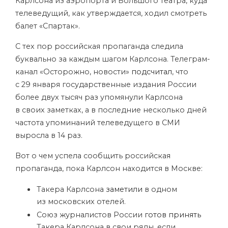
Карлсона из аэропорта и Большого театра, куда
телеведущий, как утверждается, ходил смотреть
балет «Спартак».
С тех пор российская пропаганда следила
буквально за каждым шагом Карлсона. Телеграм-
канал «Осторожно, новости»
подсчитал
, что
с 29 января государственные издания России
более двух тысяч раз упомянули Карлсона
в своих заметках, а в последние несколько дней
частота упоминаний телеведущего в СМИ
выросла в 14 раз.
Вот о чем успела сообщить российская
пропаганда, пока Карлсон находится в Москве:
Такера Карлсона
заметили
в одном
из московских отелей.
Союз журналистов России
готов принять
Такера Карлсона в свои ряды, если