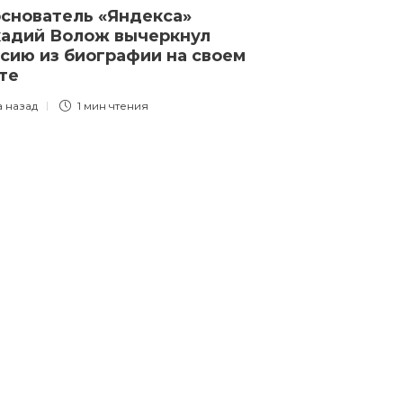
снователь «Яндекса»
РИА Новости:
адий Волож вычеркнул
истребителя 
сию из биографии на своем
мини-дроны, 
йте
он сможет сб
в воздухе дл
а назад
1 мин
чтения
3 года назад
1 