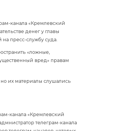
рам-канала «Кремлевский
ательстве денег у главы
 на пресс-службу суда.
ространить «ложные,
существенный вред» правам
, но их материалы слушались
грам-канала «Кремлевский
 адмнистратор телеграм-канала
ров телеграм-каналов, которых