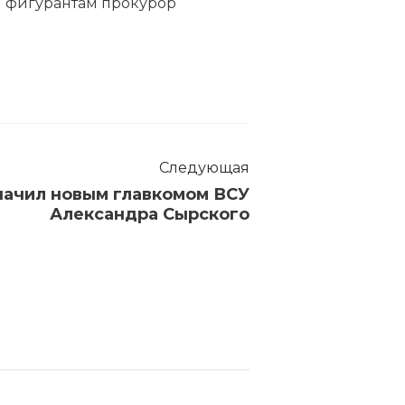
м фигурантам прокурор
Следующая
начил новым главкомом ВСУ
Александра Сырского