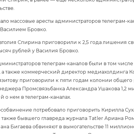
ьстве.
зало
массовые аресты администраторов телеграм-ка
 Василием Бровко.
натолия Спирина приговорили к 2,5 года лишения 
тысяч рублей у Василия Бровко.
министраторов телеграм-каналов были в том числе 
, а также коммерческий директор медиахолдинга К
язитову приговорили к пяти годам колонии общего 
неджера Промсвязьбанка Александра Ушакова 1,2 ми
 о нем в телеграм-каналах.
гособвинение потребовало приговорить Кирилла Сух
 а также бывшего главреда журнала Tatler Ариана Р
лана Бигаева обвиняют в вымогательстве 11 миллион