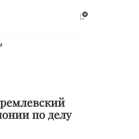
0
d
Кремлевский
лонии по делу