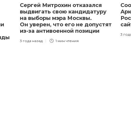
Сергей Митрохин отказался
Соо
выдвигать свою кандидатуру
Арк
на выборы мэра Москвы.
Рос
ии
Он уверен, что его не допустят
са
ы
из-за антивоенной позиции
3 год
нды
3 года назад
1 мин
чтения