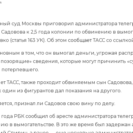
я
ный суд Москвы приговорил администратора телег
Садовова к 2,5 года колонии по обвинению в вымог
ко (статья 163 УК). Об этом
сообщает
ТАСС со ссылкой
овным в том, что он вымогал деньги, угрожая расп
озорящие» сведения, которые могут причинить «
 потерпевшего.
шет ТАСС, также проходит обвиняемым сын Садовова
к один из фигурантов дал показания на другого.
ется, признал ли Садовов свою вину по делу.
2 года РБК
сообщил
об аресте администратора теле
ию в вымогательстве. В это же время был задержан
олий Спирин, а ранее — еще несколько администрато