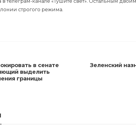
 в телеграм-канале «Тушите свет». Остальным двои
колонии строгого режима.
окировать в сенате
Зеленский наз
ляющий выделить
ления границы
я