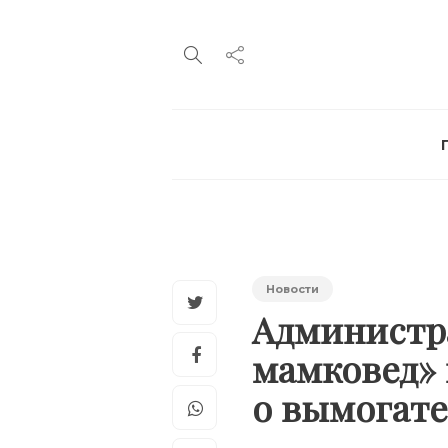
Новости
Администр
мамковед» 
о вымогате