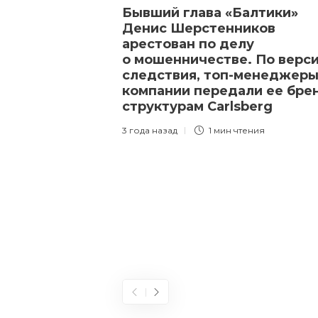
Бывший глава «Балтики»
Денис Шерстенников
арестован по делу
о мошенничестве. По верс
следствия, топ-менеджер
компании передали ее бре
структурам Carlsberg
3 года назад
1 мин
чтения