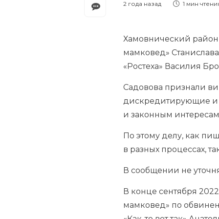
2 года назад
1 мин
чтени
Хамовнический район
мамковед» Станислава 
«Ростеха» Василия Бров
Садовова признали вин
дискредитирующие и п
и законным интересам
По этому делу, как пи
в разных процессах, та
В сообщении не уточня
В конце сентября 202
мамковед» по обвинен
«Как-то вот так» Анат