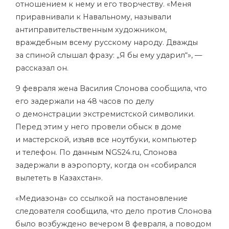
отношением к нему и его творчеству. «Меня
приравнивали к Навальному, называли
антиправительственным художником,
враждебным всему русскому народу. Дважды
за спиной слышал фразу: „Я бы ему ударил“», —
рассказал он.
9 февраля жена Василия Слонова сообщила, что
его задержали на 48 часов по делу
о демонстрации экстремистской символики.
Перед этим у него провели обыск в доме
и мастерской, изъяв все ноутбуки, компьютер
и телефон. По
данным
NGS24.ru, Слонова
задержали в аэропорту, когда он «собирался
вылететь в Казахстан».
«Медиазона» со ссылкой на постановление
следователя
сообщила
, что дело против Слонова
было возбуждено вечером 8 февраля, а поводом