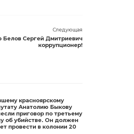
Следующая
 Белов Сергей Дмитриевич
коррупционер!
шему красноярскому
Футболиста «
утату Анатолию Быкову
Промеса приг
если приговор по третьему
в Нидерланда
у об убийстве. Он должен
годам тюрьмы 
ет провести в колонии 20
он ударил но
т
брата