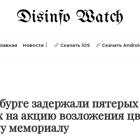
Главная
Новости
Скачать iOS
Скачать Androi
бурге задержали пятерых 
 на акцию возложения цв
му мемориалу