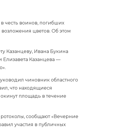
в честь воинов, погибших
 возложения цветов. Об этом
ту Казанцеву, Ивана Букина
и Елизавета Казанцева —
о».
руководил чиновник областного
вил, что находящиеся
покинут площадь в течение
 протоколы, сообщают «Вечерние
равил участия в публичных