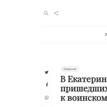
Новости
В Екатерин
пришедших
к воинско