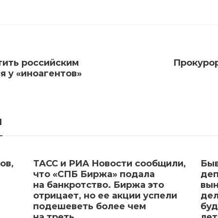
тить российским
Прокурор
я у «иноагентов»
я
ов,
ТАСС и РИА Новости сообщили,
Быв
что «СПБ Биржа» подала
деп
на банкротство. Биржа это
вын
отрицает, но ее акции успели
дел
подешеветь более чем
буд
на треть
ле