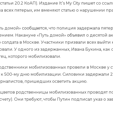
татьи 20.2 КоАП). Издание Itʼs My City
пишет
со ссыл
на всех пятерых, им вменяют статью о нарушении п
уть домой»
сообщается
, что полиция задержала пяте
ением. Накануне «Путь домой»
объявил
о десятой а
 солдата в Москве. Участники призвали всех выйти 
овали. У одного из задержанных, Ивана Букина, как 
тец, которого мобилизовали.
, родственники мобилизованных провели в Москве у
 к 500-му дню мобилизации. Силовики задержали 27
рналистов, пришедших осветить акцию.
цветов родственницы мобилизованных проводят по 
 счету). Они требуют, чтобы Путин подписал указ о