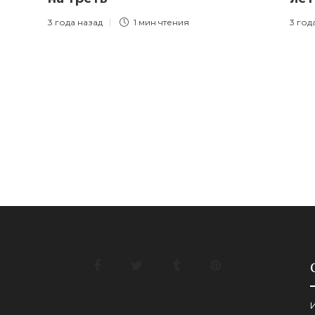
3 года назад
1 мин
чтения
3 год
И