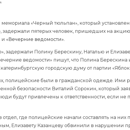
я
 мемориала «Черный тюльпан», который установлен 
е, задержали пятерых человек, пришедших на акцию
»
и
«Вечерние ведомости»
.
, задержали Полину Берескину, Наталью и Елизаве
Вечерние ведомости» пишут, что Полина Берескина 
катеринбургскую городскую думу от партии «Яблок
х, полицейские были в гражданской одежде. Ими 
енной безопасности Виталий Сорокин, который зая
юди будут привлечены к ответственности, если не 
 отдел, где полицейские начали составлять на них
нным, Елизавету Казанцеву обвинили в нарушении п