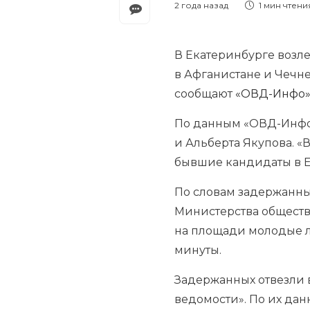
2 года назад
1 мин
чтени
В Екатеринбурге возле
в Афганистане и Чечн
сообщают
«ОВД-Инфо
По данным «ОВД-Инфо»
и Альберта Якупова. «
бывшие кандидаты в Е
По словам задержанны
Министерства обществ
на площади молодые л
минуты.
Задержанных отвезли в
ведомости». По их да