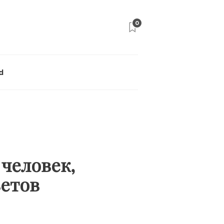
0
d
человек,
етов