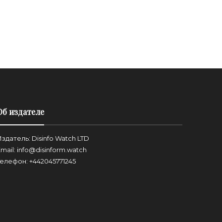
3 года назад
3 
Об издателе
здатель: Disinfo Watch LTD
mail: info@disinform.watch
Телефон: +442045771245