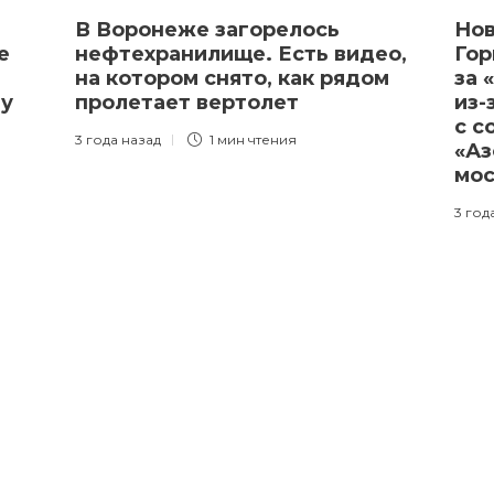
В Воронеже загорелось
Нов
е
нефтехранилище. Есть видео,
Гор
на котором снято, как рядом
за 
му
пролетает вертолет
из-
с с
3 года назад
1 мин
чтения
«Аз
мо
3 год