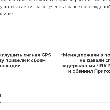
зрушиться сама из-за полученных ранее повреждени
илище.
 глушить сигнал GPS
«Меня держали в по
ву привели к сбоям
не давали с
инляндии
задержанный ЧВК В
и обвинил Приго
я