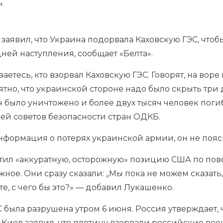
я
аявил, что Украина подорвала Каховскую ГЭС, чтоб
ней наступления, сообщает «Белта».
аетесь, кто взорвал Каховскую ГЭС. Говорят, на воре
ятно, что украинской стороне надо было скрыть три д
 было уничтожено и более двух тысяч человек поги
ей советов безопасности стран
ОДКБ
.
нформация о потерях украинской армии, он не пояс
тил «аккуратную, осторожную» позицию США по пов
жное. Они сразу сказали: „Мы пока не можем сказать
те, с чего бы это?» — добавил Лукашенко.
 была разрушена утром 6 июня. Россия утверждает, 
 Киев заявил, что плотину взорвали российские воен