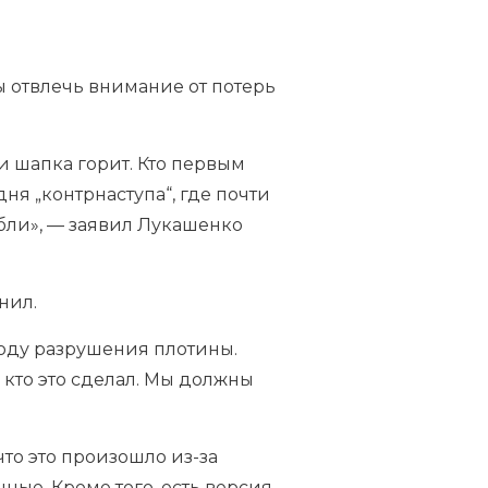
ы отвлечь внимание от потерь
 и шапка горит. Кто первым
ня „контрнаступа“, где почти
бли», — заявил Лукашенко
нил.
оду разрушения плотины.
, кто это сделал. Мы должны
что это произошло из-за
ные. Кроме того, есть версия,