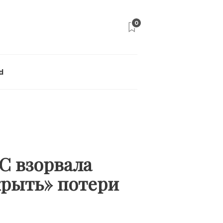
0
d
С взорвала
крыть» потери