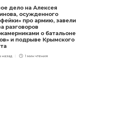
ое дело на Алексея
инова, осужденного
«фейки» про армию, завели
за разговоров
окамерниками о батальоне
ов» и подрыве Крымского
ста
Новости
а назад
1 мин
чтения
Крупнейшая а
за 50 лет. Ма
обновляется. 
раненых — ты
Израильская 
взять под кон
Газа. СМИ за
почему Израи
не готов к н