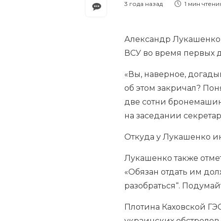
3 года назад
1 мин
чтени
Александр Лукашенко з
ВСУ во время первых д
«Вы, наверное, догадыв
об этом закричал? Пон
две сотни бронемашин
на заседании секретар
Откуда у Лукашенко и
Лукашенко также отме
«Обязан отдать им дол
разобраться“. Подумай
Плотина Каховской ГЭС
украинских обстрелов.