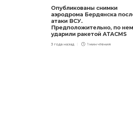
Опубликованы снимки
аэродрома Бердянска посл
атаки ВСУ.
Предположительно, по не
ударили ракетой ATACMS
3 года назад
1 мин
чтения