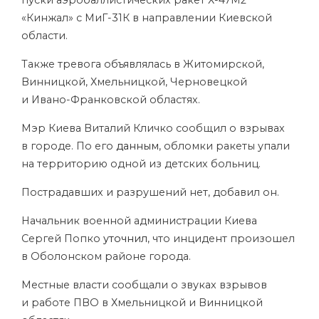
пуски аэробаллистических ракет Х-47М2
«Кинжал» с МиГ-31К в направлении Киевской
области.
Также тревога объявлялась в Житомирской,
Винницкой, Хмельницкой, Черновецкой
и Ивано-Франковской областях.
Мэр Киева Виталий Кличко сообщил о взрывах
в городе. По его
данным
, обломки ракеты упали
на территорию одной из детских больниц.
Пострадавших и разрушений нет, добавил он.
Начальник военной администрации Киева
Сергей Попко
уточнил
, что инцидент произошел
в Оболонском районе города.
Местные власти сообщали о звуках взрывов
и работе ПВО в Хмельницкой и Винницкой