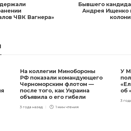
адержали
Бывшего кандида
ранении
Андрея Ищенко 
алов ЧВК Вагнера»
колони
я
На коллегии Минобороны
У М
РФ показали командующего
пол
Черноморским флотом —
«Ел
ия
после того, как Украина
об 
объявила о его гибели
3 год
3 года назад
1 мин
чтения