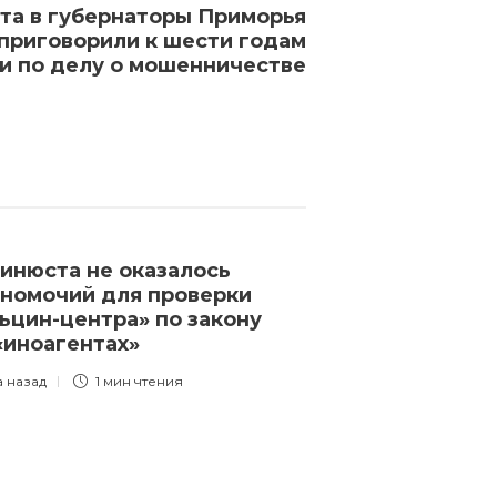
та в губернаторы Приморья
приговорили к шести годам
и по делу о мошенничестве
инюста не оказалось
Госдума под
номочий для проверки
поправку, з
ьцин-центра» по закону
регистрирова
«иноагентах»
на российских
с помощью ин
а назад
1 мин
чтения
электронной
3 года назад
1 