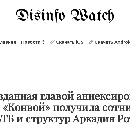
Главная
Новости
Скачать iOS
Скачать Androi
озданная главой аннексир
 «Конвой» получила сотн
ВТБ и структур Аркадия Р