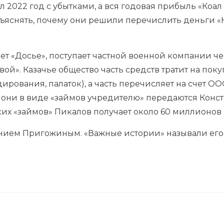
 2022 год с убытками, а вся годовая прибыль «Коал
ъяснять, почему они решили перечислить деньги «
т «Досье», поступает частной военной компании че
вой». Казачье общество часть средств тратит на по
ирования, палаток), а часть перечисляет на счет 
да они в виде «займов учредителю» передаются Конс
их «займов» Пикалов получает около 60 миллионов 
ением Пригожиным. «Важные истории» называли его