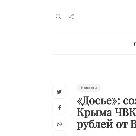
Новости
«Досье»: с
Крыма ЧВК
рублей от 