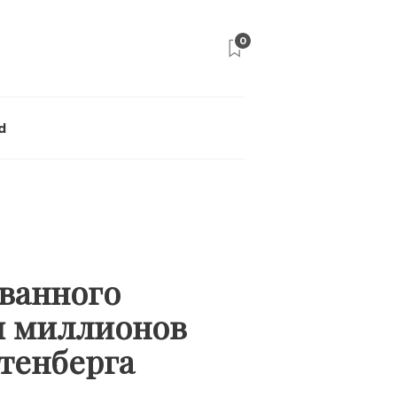
0
d
ованного
и миллионов
отенберга