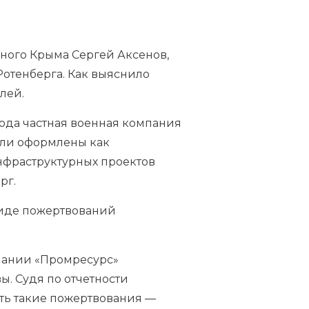
ного Крыма Сергей Аксенов,
Ротенберга. Как выяснило
лей.
года частная военная компания
ыли оформлены как
нфраструктурных проектов
рг.
виде пожертвований
мпании «Промресурс»
. Судя по отчетности
ать такие пожертвования —