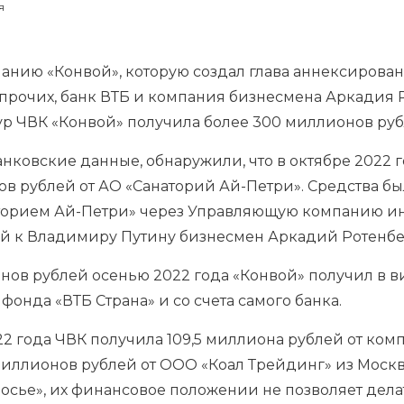
я
анию «Конвой», которую создал глава аннексирован
 прочих, банк ВТБ и компания бизнесмена Аркадия 
ктур ЧВК «Конвой» получила более 300 миллионов руб
нковские данные, обнаружили, что в октябре 2022 
ов рублей от АО «Санаторий Ай-Петри». Средства б
торием Ай-Петри» через Управляющую компанию и
й к Владимиру Путину бизнесмен Аркадий Ротенбе
нов рублей осенью 2022 года «Конвой» получил в 
фонда «ВТБ Страна» и со счета самого банка.
22 года ЧВК получила 109,5 миллиона рублей от ко
иллионов рублей от ООО «Коал Трейдинг» из Москвы
Досье», их финансовое положении не позволяет дел