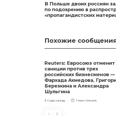
В Польше двоих россиян з
по подозрению в распрост
«пропагандистских матери
Похожие сообщени
Reuters: Евросоюз отменит
санкции против трех
российских бизнесменов —
Фархада Ахмедова, Григор
Березкина и Александра
Шульгина
3 года назад
1 мин
чтения