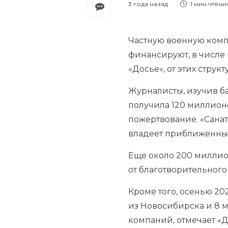
3 года назад
1 мин
чтени
Частную военную комп
финансируют, в числе
«Досье», от этих стру
Журналисты, изучив ба
получила 120 миллион
пожертвование. «Сана
владеет приближенны
Еще около 200 миллио
от благотворительного 
Кроме того, осенью 20
из Новосибирска и 8 м
компаний, отмечает «