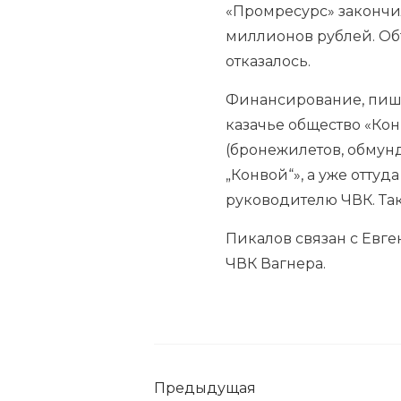
«Промресурс» закончил
миллионов рублей. Об
отказалось.
Финансирование, пише
казачье общество «Кон
(бронежилетов, обмунд
„Конвой“», а уже отту
руководителю ЧВК. Так
Пикалов связан с Евг
ЧВК Вагнера.
Предыдущая