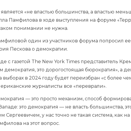
является «не властью большинства, а властью мень
ла Памфилова в ходе выступления на форуме «Терри
таком понимании не нужна.
амфиловой один из участников форума попросил ее
рия Пескова о демократии.
седе с газетой The New York Times представитель Кре
ем демократия, это дорогостоящая бюрократия», а 
выборах в 2024 году будет переизбран «с более че
американские журналисты все «переврали».
емократия — это просто механизм, способ формирова
Западе: это демократия — не власть большинства, эт
 Сергеевичем, у нас точно не такая система, как на
амфилова на этот вопрос.