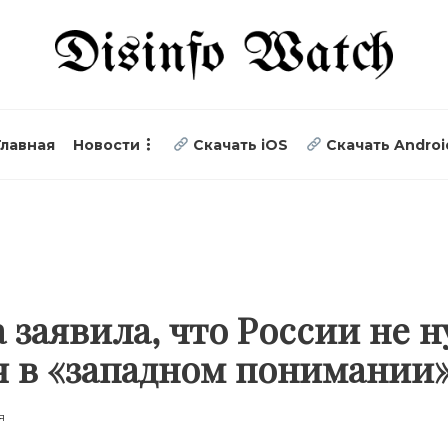
Главная
Новости
Скачать iOS
Скачать Androi
заявила, что России не 
я в «западном понимании
я