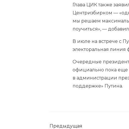
Глава ЦИК также заяви
Центризбирком — «одн
мы решаем максимальн
поучиться», — добавил
В июле на встрече с П
электоральная линия ф
Очередные президентс
официально пока еще н
в администрации през
поддержке» Путина.
Предыдущая