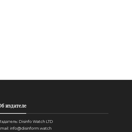
Об издателе
здатель: Disinfo Watch LTD
mail: info@disinform.watch