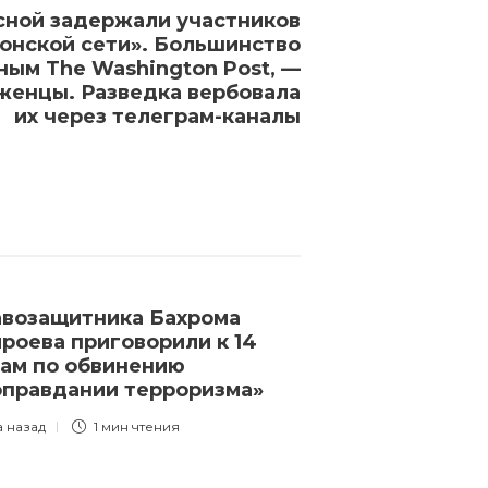
сной задержали участников
онской сети». Большинство
нным The Washington Post, —
женцы. Разведка вербовала
их через телеграм-каналы
возащитника Бахрома
СК завел уго
роева приговорили к 14
о возбуждени
ам по обвинению
на двух участ
оправдании терроризма»
Одного из ис
полиция заст
а назад
1 мин
чтения
на камеру
3 года назад
2 