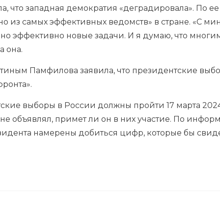
ла, что западная демократия «деградировала». По е
о из самых эффективных ведомств» в стране. «С м
о эффективно новые задачи. И я думаю, что многим
а она.
утиным Памфилова заявила, что президентские выбо
ронта».
кие выборы в России должны пройти 17 марта 202
е объявлял, примет ли он в них участие. По инфор
идента намерены добиться цифр, которые бы свиде