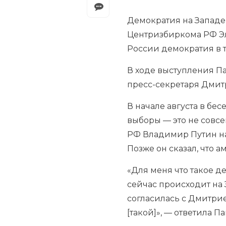
Демократия на Западе 
Центризбиркома РФ Эл
России демократия в 
В ходе выступления П
пресс-секретаря Дмит
В начале августа в бе
выборы — это не совс
РФ Владимир Путин на 
Позже он сказал, что 
«Для меня что такое д
сейчас происходит на 
согласилась с Дмитрием
[такой]», — ответила П