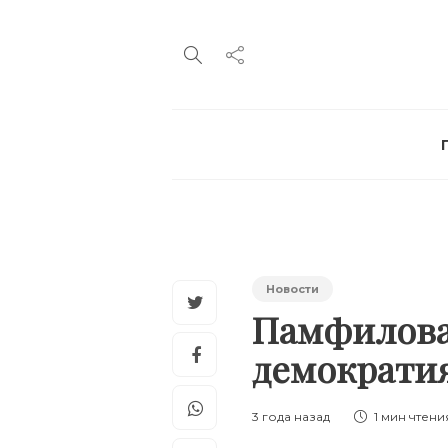
Новости
Памфилова 
демократи
3 года назад
1 мин
чтени