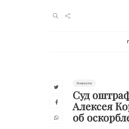
Новости
Суд оштраф
Алексея Ко
об оскорб