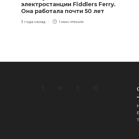
электростанции Fiddlers Ferry.
Она работала почти 50 лет
3 года назад
1 мин
чтения
И
E