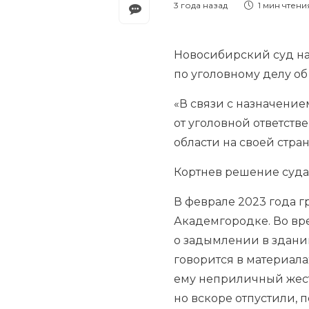
3 года назад
1 мин
чтени
Новосибирский суд на
по уголовному делу о
«В связи с назначение
от уголовной ответст
области на своей стран
Кортнев решение суда
В феврале 2023 года 
Академгородке. Во вр
о задымлении в здании
говорится в материала
ему неприличный жест
но вскоре отпустили, п