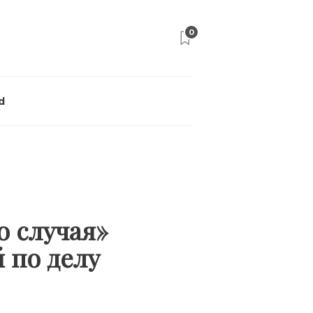
0
d
о случая»
 по делу