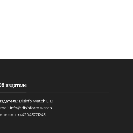
Об издателе
здатель: Disinfo Watch LTD
mail: info@disinform.watch
Телефон: +442045771245