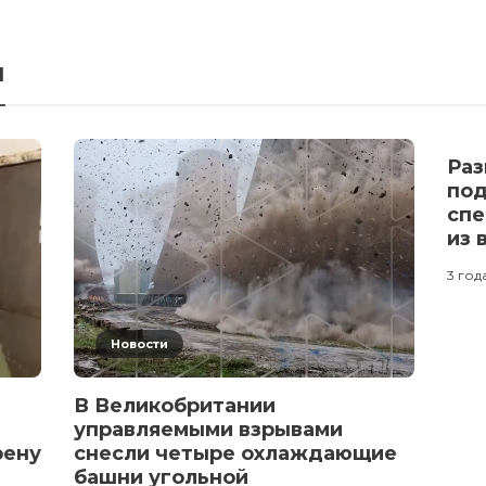
я
Раз
под
спе
из 
3 год
Новости
В Великобритании
управляемыми взрывами
рену
снесли четыре охлаждающие
башни угольной