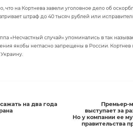
но, что на Кортнева завели уголовное дело об оскор
сматривает штраф до 40 тысяч рублей или исправите
уппа «Несчастный случай» упоминались в так назыв
ления якобы негласно запрещены в России. Кортнев
 Украину.
сажать на два года
Премьер-м
рана
выступает за ра
Но у компании ее му
правительства п