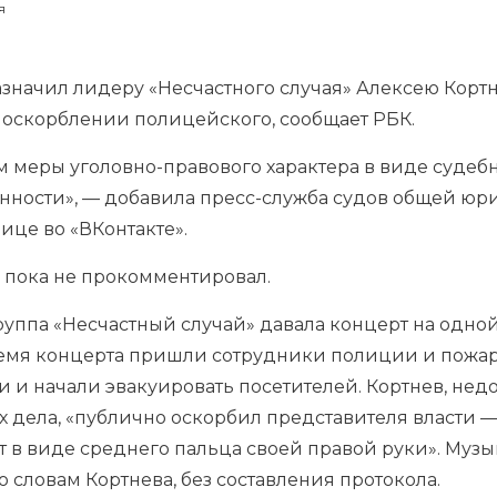
я
значил лидеру «Несчастного случая» Алексею Кортн
б оскорблении полицейского, сообщает РБК.
м меры уголовно-правового характера в виде судеб
венности», — добавила пресс-служба судов общей 
ице во «ВКонтакте».
 пока не прокомментировал.
группа «Несчастный случай» давала концерт на одн
емя концерта пришли сотрудники полиции и пожар
 и начали эвакуировать посетителей. Кортнев, нед
х дела, «публично оскорбил представителя власти 
 в виде среднего пальца своей правой руки». Музы
о словам Кортнева, без составления протокола.