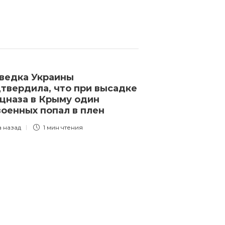
ведка Украины
Бывшего нач
твердила, что при высадке
Кемерововско
цназа в Крыму один
приговорили 
военных попал в плен
с половиной 
по делу о по
а назад
1 мин
чтения
вишне»
3 года назад
1 