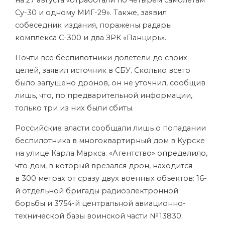
на 27 августа «отработали по четырем самолетам
Су-30 и одному МИГ-29». Также, заявил
собеседник издания, поражены радары
комплекса С-300 и два ЗРК «Панцирь».
Почти все беспилотники долетели до своих
целей, заявил источник в СБУ. Сколько всего
было запущено дронов, он не уточнил, сообщив
лишь, что, по предварительной информации,
только три из них были сбиты.
Российские власти сообщали лишь о попадании
беспилотника в многоквартирный дом в Курске
на улице Карла Маркса. «Агентство»
определило
,
что дом, в который врезался дрон, находится
в 300 метрах от сразу двух военных объектов: 16-
й отдельной бригады радиоэлектронной
борьбы и 3754-й центральной авиационно-
технической базы воинской части № 13830.