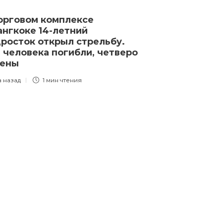
орговом комплексе
Рэпера Scally 
ангкоке 14-летний
оштрафовали 
росток открыл стрельбу.
рублей за пр
 человека погибли, четверо
наркотиков в
нены
3 года назад
1 
а назад
1 мин
чтения