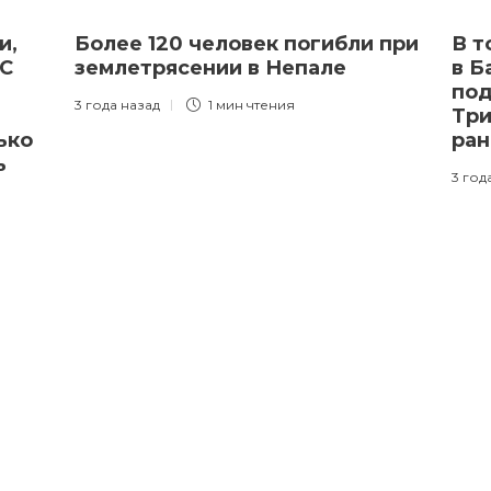
и,
Более 120 человек погибли при
В т
ЭС
землетрясении в Непале
в Б
под
3 года назад
1 мин
чтения
Три
ько
ра
ь
3 год