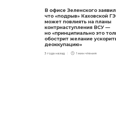
В офисе Зеленского заявил
что «подрыв» Каховской Г
может повлиять на планы
контрнаступления ВСУ —
но «принципиально это тол
обострит желание ускорит
деоккупацию»
3 года назад
1 мин
чтения