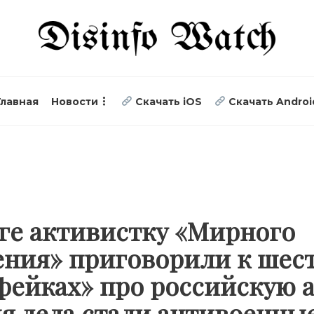
Главная
Новости
Скачать iOS
Скачать Androi
ге активистку «Мирного
ния» приговорили к шест
«фейках» про российскую 
я дела стали антивоенны