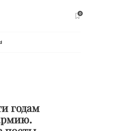
0
d
и годам
армию.
е посты