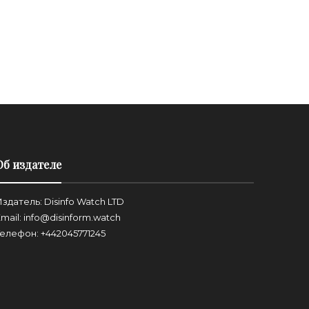
Об издателе
здатель: Disinfo Watch LTD
mail: info@disinform.watch
Телефон: +442045771245