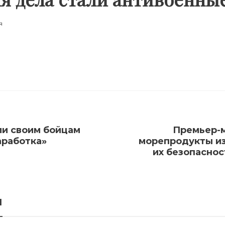
я
ли своим бойцам
Премьер-м
аработка»
морепродукты из
их безопаснос
я