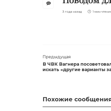
3 года назад
1 мин
чтени
Предыдущая
В ЧВК Вагнера посоветова
искать «другие варианты з
Похожие сообщени