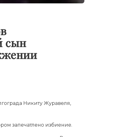
ов
й сын
ожжении
лгограда Никиту Журавеля,
ором запечатлено избиение.