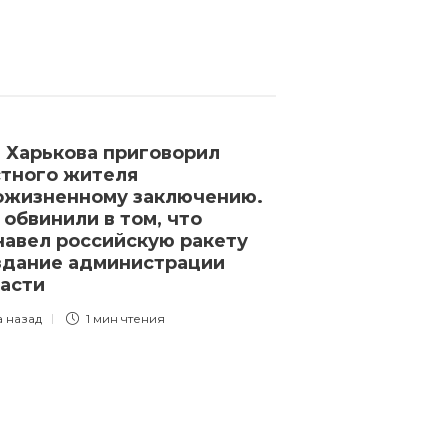
 Харькова приговорил
Правительст
тного жителя
согласилось 
ожизненному заключению.
Путина, если 
 обвинили в том, что
приедет в ст
навел российскую ракету
3 года назад
1 
здание администрации
ласти
а назад
1 мин
чтения