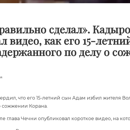
равильно сделал». Кадыр
л видео, как его 15-летни
адержанного по делу о с
ия
рдил, что его 15-летний сын Адам избил жителя Во
о сожжении Корана.
ле глава Чечни опубликовал короткое видео, на кот