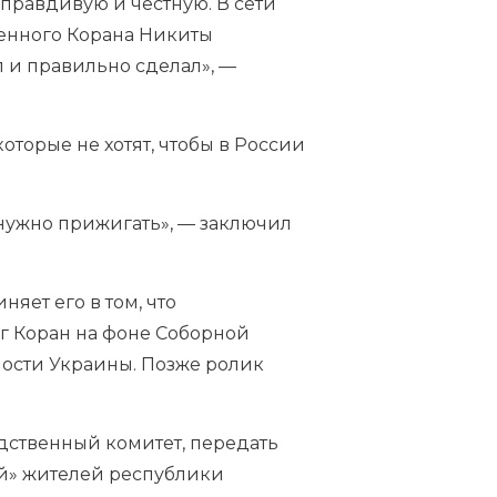
 правдивую и честную. В сети
енного Корана Никиты
 и правильно сделал», —
оторые не хотят, чтобы в России
 нужно прижигать», — заключил
яет его в том, что
ег Коран на фоне Соборной
ности Украины. Позже ролик
дственный комитет, передать
ий» жителей республики