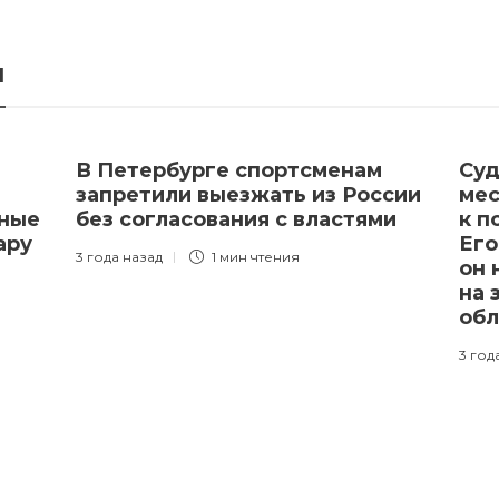
я
В Петербурге спортсменам
Суд
запретили выезжать из России
мес
тные
без согласования с властями
к п
ару
Его
3 года назад
1 мин
чтения
он 
на 
об
3 год