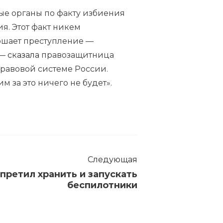
ные органы по факту избиения
ия. Этот факт никем
ершает преступление —
 —
сказала
правозащитница
правовой системе России.
м за это ничего не будет».
Следующая
претил хранить и запускать
беспилотники