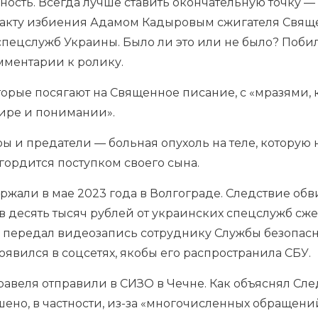
ость. Всегда лучше ставить окончательную точку —
 факту избиения Адамом Кадыровым сжигателя Свящ
пецслужб Украины. Было ли это или не было? Побил
мментарии к ролику.
орые посягают на Священное писание, с «мразями, к
мире и понимании».
ы и предатели — больная опухоль на теле, которую
 гордится поступком своего сына.
жали в мае 2023 года в Волгограде. Следствие обвин
в десять тысяч рублей от украинских спецслужб сж
и передал видеозапись сотруднику Службы безопас
явился в соцсетях, якобы его распространила СБУ.
авеля отправили в СИЗО в Чечне. Как объяснял Сле
шено, в частности, из-за «многочисленных обращен