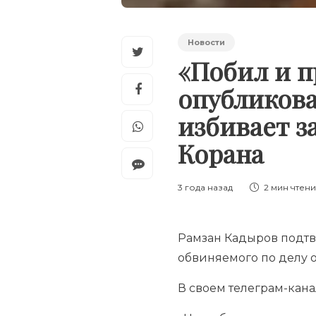
Новости
«Побил и п
опубликова
избивает з
Корана
3 года назад
2 мин
чтен
Рамзан Кадыров подтве
обвиняемого по делу 
В своем телеграм-кана