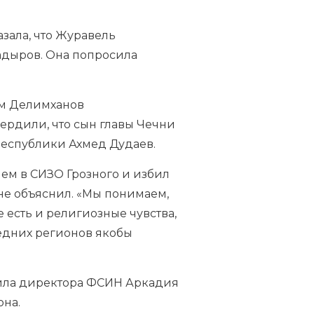
азала, что Журавель
Кадыров. Она попросила
ам Делимханов
ердили, что сын главы Чечни
еспублики Ахмед Дудаев.
ем в СИЗО Грозного и избил
 не объяснил. «Мы понимаем,
е есть и религиозные чувства,
седних регионов якобы
сила директора ФСИН Аркадия
она.