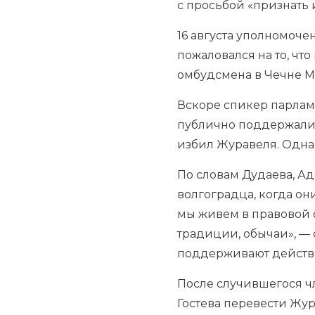
с просьбой «признать
16 августа уполномоче
пожаловался на то, чт
омбудсмена в Чечне М
Вскоре спикер парлам
публично поддержали 
избил Журавеля. Одна
По словам Дудаева, Ад
волгоградца, когда он
мы живем в правовой с
традиции, обычаи», — 
поддерживают действ
После случившегося ч
Гостева перевести Жу