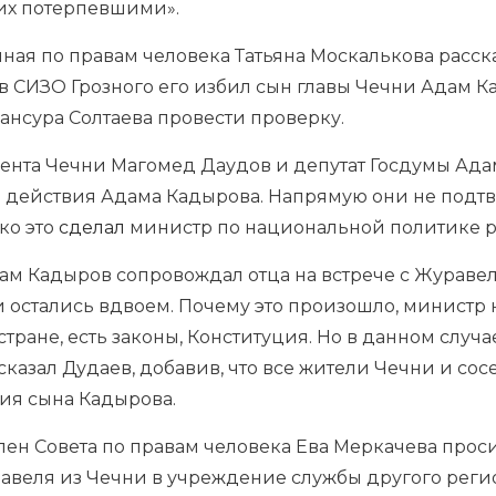
 их потерпевшими».
нная по правам человека Татьяна Москалькова расск
о в СИЗО Грозного его избил сын главы Чечни Адам 
ансура Солтаева провести проверку.
ента Чечни Магомед Даудов и депутат Госдумы Ад
действия Адама Кадырова. Напрямую они не подтв
ко это
сделал
министр по национальной политике р
ам Кадыров сопровождал отца на встрече с Журавел
и остались вдвоем. Почему это произошло, министр
тране, есть законы, Конституция. Но в данном случа
сказал Дудаев, добавив, что все жители Чечни и со
ия сына Кадырова.
лен Совета по правам человека Ева Меркачева про
равеля из Чечни в учреждение службы другого реги