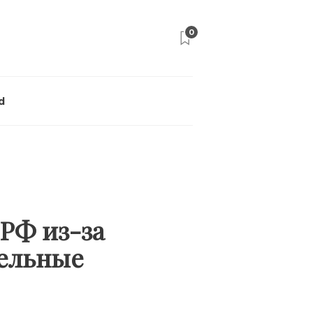
0
d
 РФ из-за
тельные