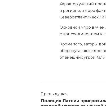
Характер учений проде
в регионе, а море фак
Североатлантический 
Основной упор в учени
с присоединением к с
Кроме того, авторы д
оборону, а также дост
от внешних угроз Кал
Предыдущая
Полиция Латвии пригрозил