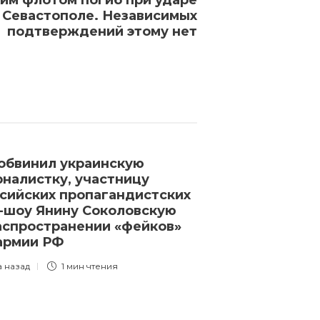
им флотом погиб при ударе
в Севастополе. Независимых
подтверждений этому нет
обвинил украинскую
В Брянской о
налистку, участницу
вернувшийся 
сийских пропагандистских
контрактник п
-шоу Янину Соколовскую
за изнасилова
аспространении «фейков»
падчерицы
армии РФ
3 года назад
1 
а назад
1 мин
чтения