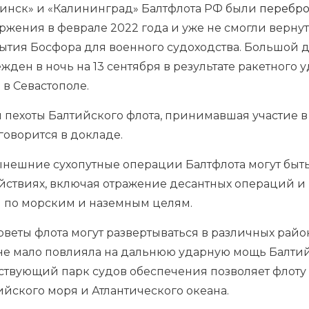
Минск» и «Калининград» Балтфлота РФ были
перебр
ржения в феврале 2022 года и уже не смогли верну
рытия Босфора для военного судоходства. Большой 
жден в ночь на 13 сентября в результате ракетного
в Севастополе.
 пехоты Балтийского флота, принимавшая участие в
говорится в докладе.
ынешние сухопутные операции Балтфлота могут быт
йствиях, включая отражение десантных операций и
 по морским и наземным целям.
рветы флота могут развертываться в различных райо
не мало повлияла на дальнюю ударную мощь Балтийс
ществующий парк судов обеспечения позволяет флот
ийского моря и Атлантического океана.