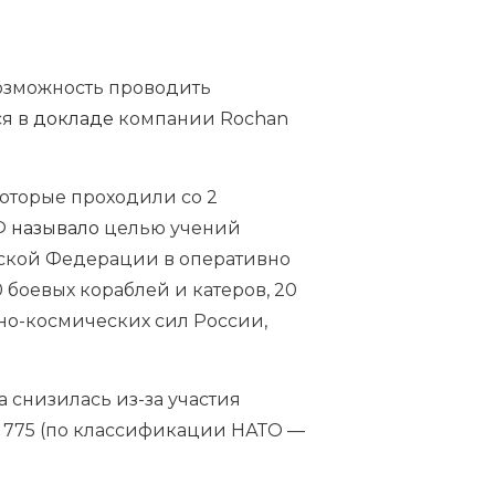
возможность проводить
ся в
докладе
компании Rochan
оторые проходили со 2
РФ
называло
целью учений
йской Федерации в оперативно
 боевых кораблей и катеров, 20
но-космических сил России,
а снизилась из-за участия
а 775 (по классификации НАТО —