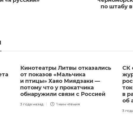
и «я русский»
Черноморск
по штабу 
я
Кинотеатры Литвы отказались
СК 
ета
от показов «Мальчика
жур
и птицы» Хаяо Миядзаки —
рос
потому что у прокатчика
ток
обнаружили связи с Россией
в р
об 
3 года назад
1 мин
чтения
3 год