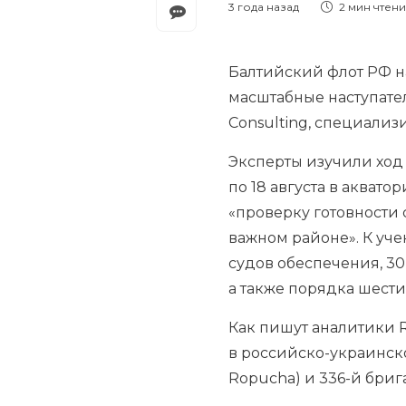
3 года назад
2 мин
чтен
Балтийский флот РФ н
масштабные наступате
Consulting, специали
Эксперты изучили ход
по 18 августа в аква
«проверку готовности
важном районе». К уче
судов обеспечения, 3
а также порядка шест
Как пишут аналитики R
в российско-украинск
Ropucha) и 336-й бриг