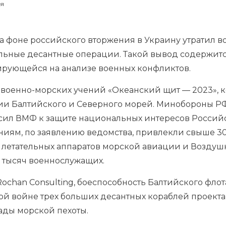
ия
а фоне российского вторжения в Украину утратил 
льные десантные операции. Такой вывод содержит
зирующейся на анализе военных конфликтов.
 военно-морских учений «Океанский щит — 2023», к
тории Балтийского и Северного морей. Минобороны 
 сил ВМФ к защите национальных интересов Росси
ниям, по заявлению ведомства, привлекли свыше 30
0 летательных аппаратов морской авиации и Воздуш
и тысяч военнослужащих.
ochan Consulting, боеспособность Балтийского флот
ой войне трех больших десантных кораблей проект
ады морской пехоты.