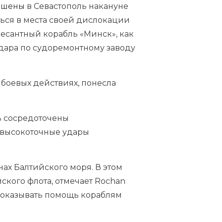
ошены
в Севастополь накануне
ться в места своей дислокации
десантный корабль «Минск», как
 удара по судоремонтному заводу
 боевых действиях, понесла
ь сосредоточены
 высокоточные удары
нах Балтийского моря. В этом
кого флота, отмечает Rochan
у оказывать помощь кораблям