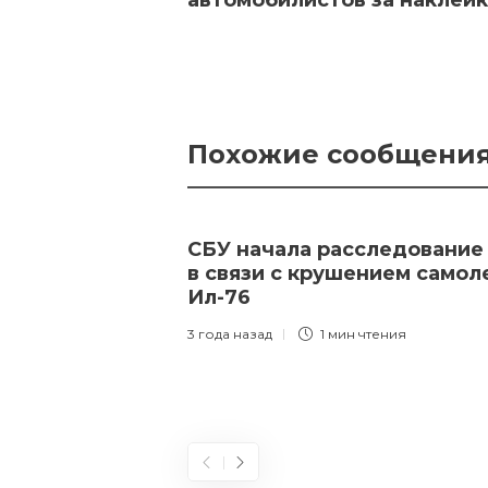
автомобилистов за наклейк
Похожие сообщени
СБУ начала расследование
в связи с крушением самол
Ил-76
3 года назад
1 мин
чтения