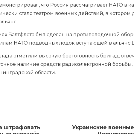
монстрировал, что Россия рассматривает НАТО в ка
тически стало театром военных действий, в котором
альянс.
ях Балтфлота был сделан на противолодочной оборон
илам НАТО подводных лодок вступающей в альянс 
оклада отметили высокую боеготовность бригад, от
аточное наличие средств радиоэлектронной борьбы, 
ининградской области.
а штрафовать
Украинские военные