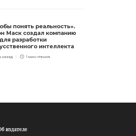
обы понять реальность».
В Москве пол
н Маск создал компанию
ворвались в 
 для разработки
сад и забрали
усственного интеллекта
семерых дете
их «беспризо
а назад
1 мин
чтения
3 года назад
1 
Об издателе