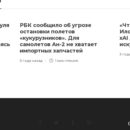
уля
РБК сообщило об угрозе
«Чт
остановки полетов
Ило
«кукурузников». Для
xAI
аясь
самолетов Ан-2 не хватает
иск
импортных запчастей
3 год
3 года назад
1 мин
чтения