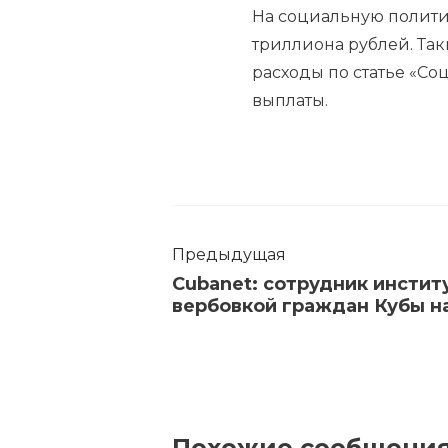
На социальную политик
триллиона рублей. Так
расходы по статье «Со
выплаты.
Предыдущая
Cubanet: cотрудник инстит
вербовкой граждан Кубы на
Похожие сообщени