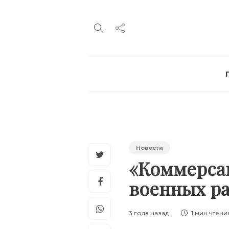
Новости
«Коммерсан
военных р
3 года назад
1 мин
чтени