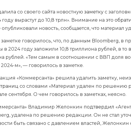
далила со своего сайта новостную
заметку
с заголов
году вырастут до 10,8 трлн». Внимание на это
обрат
е опубликовали новость, сообщается, что материал
в заметке говорилось, что, по
данным
Bloomberg, в п
в 2024 году заложили 10,8 триллиона рублей, в то в
на рублей. «Тем самым в соотношении с ВВП доля в
в 2024-м», — говорилось в заметке.
акция «Коммерсанта» решила удалить заметку, неиз
страниц
со словами «Материал удален по решению р
ле сентября. О чем говорилось в заметках, неясно.
оммерсанта» Владимир Желонкин
подтвердил
«Агент
rg, удалена по решению редакции. Он не стал уточ
ости быть связано с давлением властей, Желонкин 