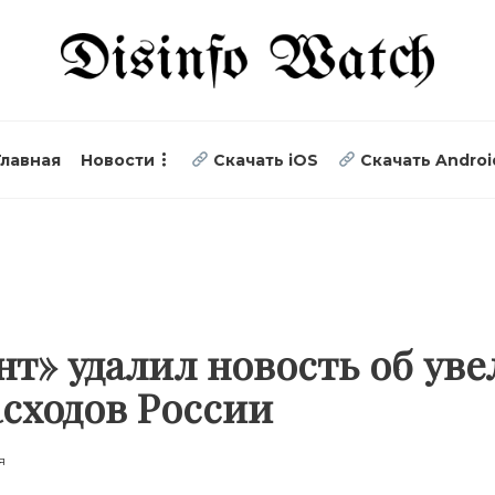
Главная
Новости
Скачать iOS
Скачать Androi
т» удалил новость об ув
асходов России
я