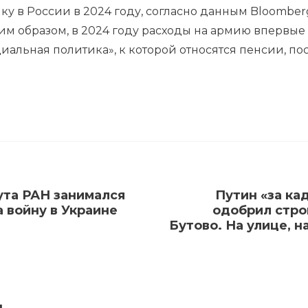
у в России в 2024 году, согласно данным Bloomberg
им образом, в 2024 году расходы на армию впервые
циальная политика», к которой относятся пенсии, п
ута РАН занимался
Путин «за ка
 войну в Украине
одобрил стро
Бутово. На улице, н
я