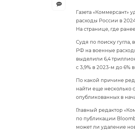
Газета «Коммерсант» у
расходы России в 2024 
На странице, где ране
Судя по
поиску
гугла, 
РФ на военные расходы 
выделили 6,4 триллио
с 3,9% в 2023-м до 6% 
По какой причине ред
найти еще
несколько
опубликованных в нача
Главный редактор «К
по публикации Bloombe
может ли удаление нов