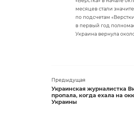
«Верстка» в начале ок
месяцев стали значите
по подсчетам «Верстки
в первый год полномас
Украина вернула около 
Предыдущая
Украинская журналистка В
пропала, когда ехала на о
Украины