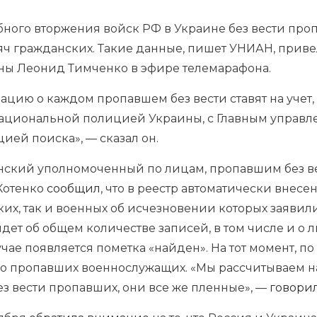
ного вторжения войск РФ в Украине без вести проп
сяч гражданских. Такие данные, пишет УНИАН, прив
ны Леонид Тимченко в эфире телемарафона.
ацию о каждом пропавшем без вести ставят на учет, 
ациональной полицией Украины, с Главным управл
ей поиска», — сказал он.
инский уполномоченный по лицам, пропавшим без в
 Котенко
сообщил
, что в реестр автоматически внесе
ких, так и военных об исчезновении которых заявил
идет об общем количестве записей, в том числе и о
учае появляется пометка «найден». На тот момент, по
 о пропавших военнослужащих. «Мы рассчитываем на 
з вести пропавших, они все же пленные», —
говори