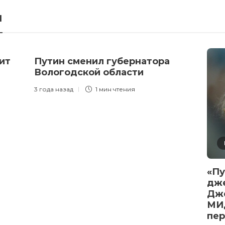
я
ит
Путин сменил губернатора
Вологодской области
3 года назад
1 мин
чтения
«Пу
дже
Дже
МИД
пер