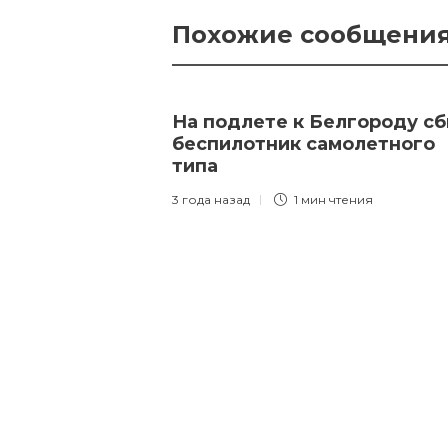
Похожие сообщени
На подлете к Белгороду сб
беспилотник самолетного
типа
3 года назад
1 мин
чтения