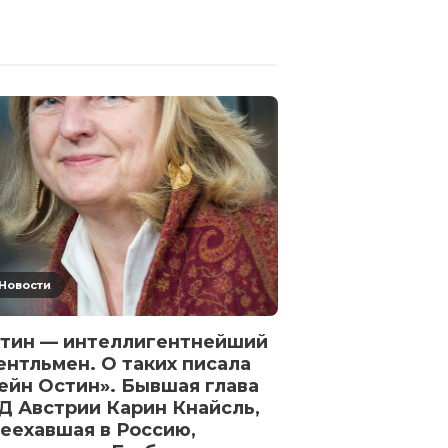
«Коммерсант»
о покушении 
и Симоньян п
фигурантка —
девушка
3 года назад
2 
Новости
тин — интеллигентнейший
нтльмен. О таких писала
йн Остин». Бывшая глава
 Австрии Карин Кнайсль,
еехавшая в Россию,