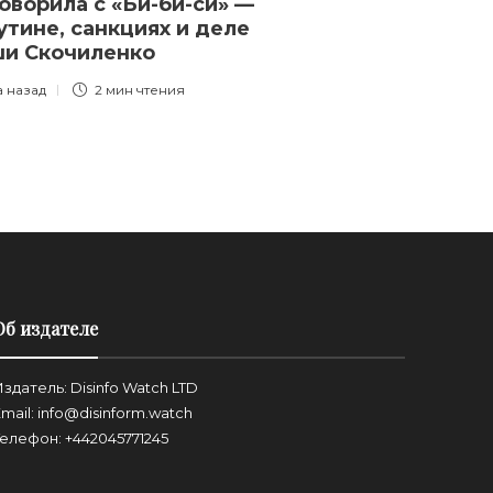
оворила с «Би-би-си» —
утине, санкциях и деле
ши Скочиленко
а назад
2 мин
чтения
Об издателе
здатель: Disinfo Watch LTD
mail: info@disinform.watch
Телефон: +442045771245