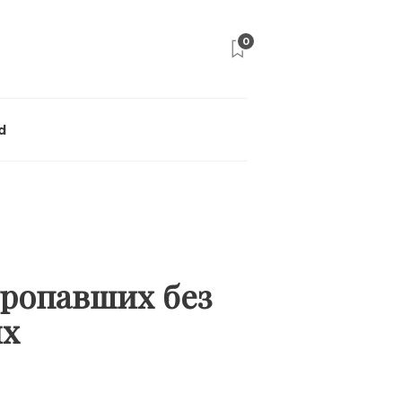
0
d
пропавших без
ых