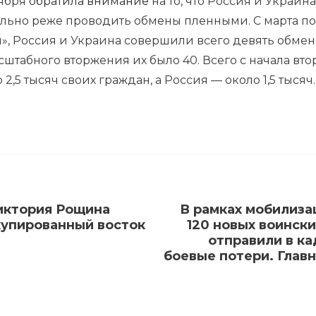
тября
обратила внимание
на то, что Россия и Украин
льно реже проводить обмены пленными. С марта по 
», Россия и Украина совершили всего девять обмен
штабного вторжения их было 40. Всего с начала вто
2,5 тысяч своих граждан, а Россия — около 1,5 тысяч.
иктория Рощина
В рамках мобилиза
ккупированный восток
120 новых воински
отправили в к
боевые потери. Главн