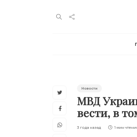
Новости
МВД Украин
вести, в т
3 года назад
1 мин
чтени