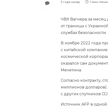
3 года назад
1 мин
чтени
ЧВК Вагнера за месяц
от границы с Украино
службах безопасности.
В ноябре 2022 года п
с китайской компанией
космической корпораци
оказался сам докумен
Мечетина.
Согласно контракту, с
миллионов долларов). 
с других спутников CG
Источник AFP в одной 