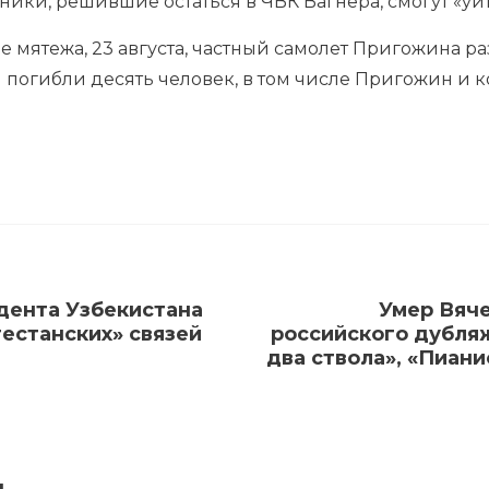
ники, решившие остаться в ЧВК Вагнера, смогут «уй
е мятежа, 23 августа, частный самолет Пригожина ра
я погибли десять человек, в том числе Пригожин 
дента Узбекистана
Умер Вяч
гестанских» связей
российского дубляж
два ствола», «Пиани
я