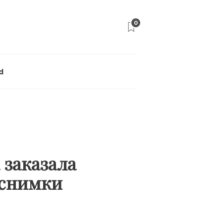
0
d
 заказала
 снимки