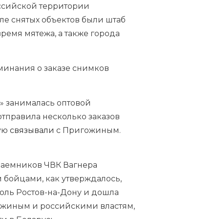
оссийской территории
сле снятых объектов были штаб
ремя мятежа, а также города
оминания о заказе снимков
т» занималась оптовой
 отправила несколько заказов
рую
связывали
с Пригожиным.
наемников ЧВК Вагнера
и бойцами, как утверждалось,
роль Ростов-на-Дону и дошла
ожиным и российскими властям,