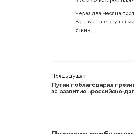
в рамках которой наем
Через два месяца посл
В результате крушени
Уткин.
Предыдущая
Путин поблагодарил прези
за развитие «российско-да
Похожие сообщени