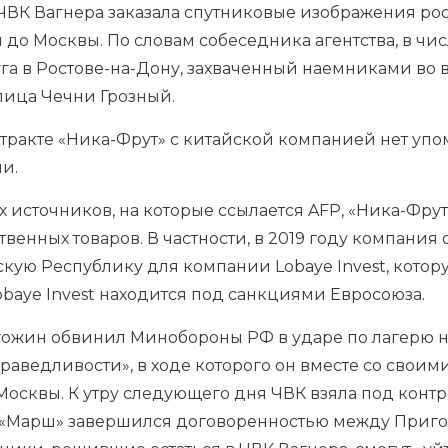
 ЧВК Вагнера заказала спутниковые изображения р
 до Москвы. По словам собеседника агентства, в чи
а в Ростове-на-Дону, захваченный наемниками во в
олица Чечни Грозный.
онтракте «Ника-Фрут» с китайской компанией нет уп
ии.
 источников, на которые ссылается AFP, «Ника-Фру
венных товаров. В частности, в 2019 году компания
кую Республику для компании Lobaye Invest, кото
obaye Invest находится под санкциями Евросоюза.
гожин обвинил Минобороны РФ в ударе по лагерю 
раведливости», в ходе которого он вместе со своим
Москвы. К утру следующего дня ЧВК взяла под конт
 «Марш» завершился договоренностью между Приг