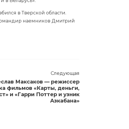
ти в Беларусь».
збился в Тверской области.
и командир наемников Дмитрий
Следующая
еслав Максаков — режиссер
а фильмов «Карты, деньги,
ст» и «Гарри Поттер и узник
Азкабана»