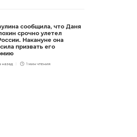
улина сообщила, что Даня
Войска РФ на
охин срочно улетел
беспилотник
России. Накануне она
по Днепропет
сила призвать его
области
армию
3 года назад
1 
а назад
1 мин
чтения