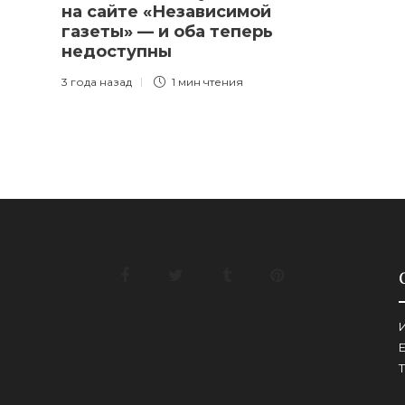
на сайте «Независимой
газеты» — и оба теперь
недоступны
3 года назад
1 мин
чтения
И
E