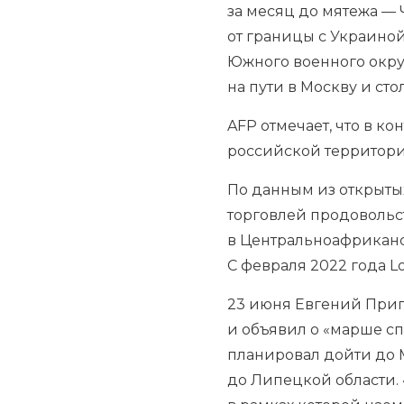
за месяц до мятежа —
от границы с Украиной
Южного военного округ
на пути в Москву и ст
AFP отмечает, что в к
российской территор
По данным из открытых
торговлей продовольст
в Центральноафриканс
С февраля 2022 года L
23 июня Евгений При
и объявил о «марше сп
планировал дойти до 
до Липецкой области.