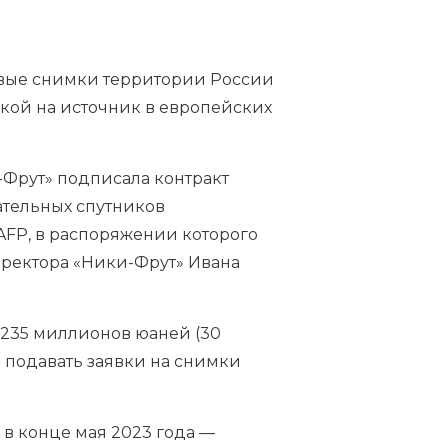
овые снимки территории России
лкой на источник в европейских
Фрут» подписала контракт
ательных спутников
 AFP, в распоряжении которого
иректора «Ники-Фрут» Ивана
а 235 миллионов юаней (30
 подавать заявки на снимки
 в конце мая 2023 года —