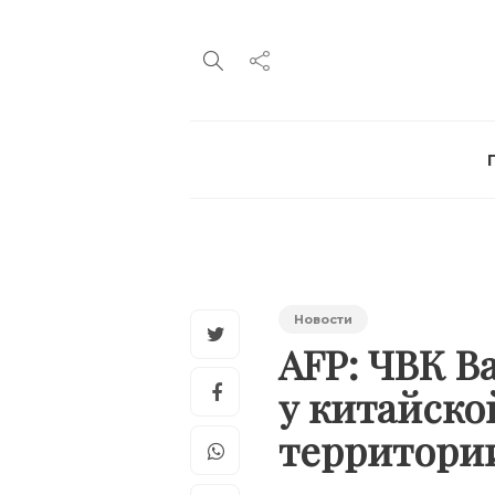
Новости
AFP: ЧВК В
у китайск
территори