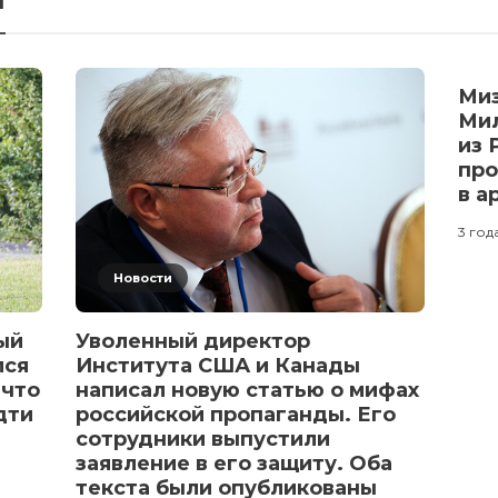
Миз
Мил
из 
про
в 
3 год
Новости
ый
Уволенный директор
лся
Института США и Канады
 что
написал новую статью о мифах
дти
российской пропаганды. Его
сотрудники выпустили
заявление в его защиту. Оба
текста были опубликованы