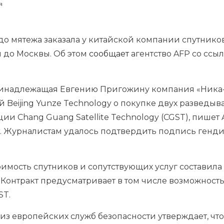
я
 до мятежа заказала у китайской компании спутник
й до Москвы. Об этом
сообщает
агентство AFP со ссы
ринадлежащая Евгению Пригожину компания «Ника-
 Beijing Yunze Technology о покупке двух разведыв
и Chang Guang Satellite Technology (CGST), пишет
т. Журналистам удалось подтвердить подпись генд
тоимость спутников и сопутствующих услуг составил
Контракт предусматривает в том числе возможность
ST.
из европейских служб безопасности утверждает, что