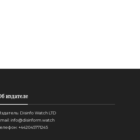
Об издателе
здатель: Disinfo Watch LTD
mail: info@disinform.watch
Телефон: +442045771245