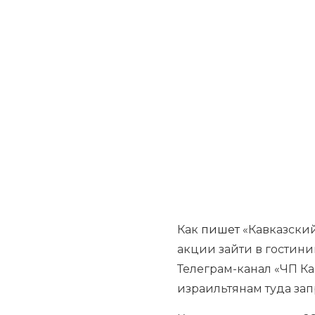
Как
пишет
«Кавказский
акции зайти в гостиниц
Телеграм-канал «ЧП Кав
израильтянам туда за