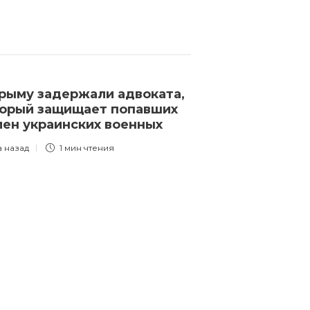
рыму задержали адвоката,
В Москве при
орый защищает попавших
самолет с эв
лен украинских военных
из Газы граж
а назад
1 мин
чтения
3 года назад
1 