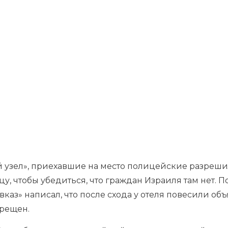
 узел», приехавшие на место полицейские разреш
у, чтобы убедиться, что граждан Израиля там нет. П
каз» написал, что после схода у отеля повесили объ
прещен.