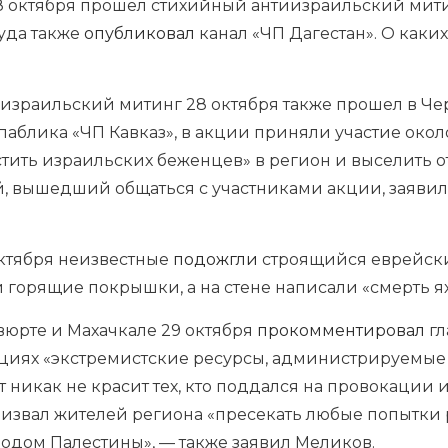
28 октября прошел стихийный антиизраильский мит
туда также
опубликовал
канал «ЧП Дагестан». О каки
израильский митинг 28 октября также прошел в Чер
паблика «ЧП Кавказ», в акции приняли участие окол
тить израильских беженцев» в регион и выселить о
й, вышедший общаться с участниками акции, заявил
октября неизвестные
подожгли
строящийся еврейски
 горящие покрышки, а на стене написали «смерть
я
юрте и Махачкале 29 октября
прокомментировал
гл
циях «экстремистские ресурсы, администрируемые 
т никак не красит тех, кто поддался на провокации 
ризвал жителей региона «пресекать любые попытки 
родом Палестины», — также заявил Меликов.