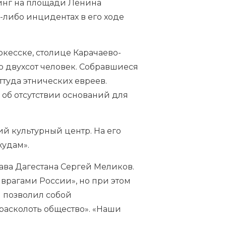
инг на площади Ленина
х-либо инцидентах в его ходе
кесске, столице Карачаево-
о двухсот человек. Собравшиеся
ттуда этнических евреев.
 об отсутствии оснований для
й культурный центр. На его
худам
».
ава Дагестана Сергей Меликов.
врагами России», но при этом
и позволил собой
расколоть общество». «Наши