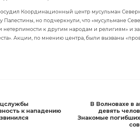
и
осудил
Координационный центр мусульман Северног
 Палестины, но подчеркнули, что «мусульмане Севе
и нетерпимости к другим народам и религиям» и за
еста». Акции, по мнению центра, были вызваны «пр
ецслужбы
В Волновахе в 
вность к нападению
девять челов
извинился
Знакомые погибших 
сов