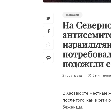
Новости
На Северно
антисемитс
израильтян
потребовал
подожгли 
3 года назад
2 мин
чтен
В Хасавюрте местные 
после того, как в сет
беженцы.