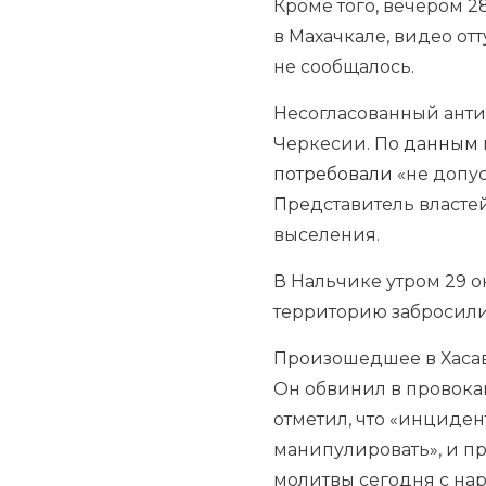
Кроме того, вечером 
в Махачкале, видео от
не сообщалось.
Несогласованный анти
Черкесии. По
данным
потребовали
«не допус
Представитель власте
выселения.
В Нальчике утром 29 
территорию забросили
Произошедшее в Хасав
Он обвинил в провока
отметил, что «инциден
манипулировать», и п
молитвы сегодня с на