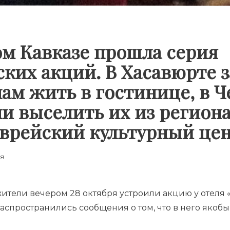
м Кавказе прошла серия
ких акций. В Хасавюрте 
ам жить в гостинице, в Ч
и выселить их из региона
еврейский культурный це
ия
жители вечером 28 октября устроили акцию у отеля
и распространились сообщения о том, что в него яко