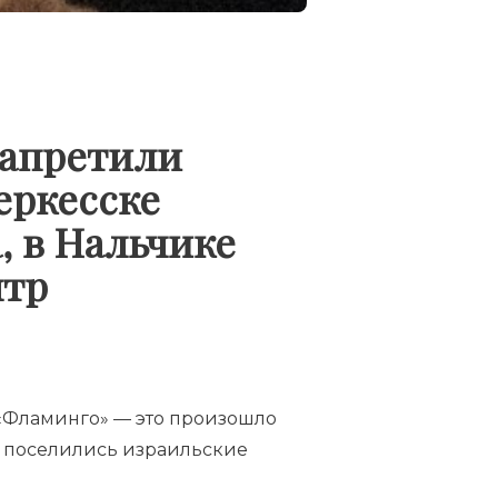
запретили
еркесске
, в Нальчике
нтр
 «Фламинго» — это произошло
бы поселились израильские