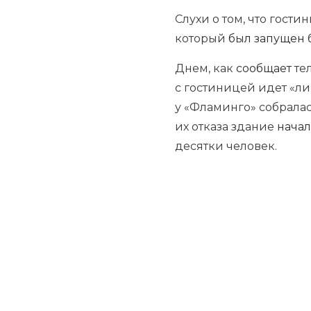
Слухи о том, что гост
который
был запущен
Днем, как
сообщает
тел
с гостиницей идет «ли
у «Фламинго» собралас
их отказа здание
нача
десятки человек.