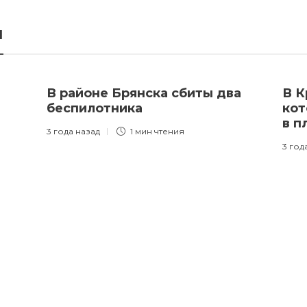
я
В районе Брянска сбиты два
В К
беспилотника
кот
в п
3 года назад
1 мин
чтения
3 год