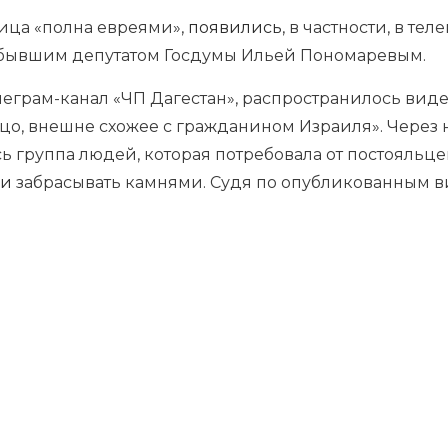
иница «полна евреями»,
появились
, в частности, в те
бывшим депутатом Госдумы Ильей Пономаревым.
еграм-канал «ЧП Дагестан», распространилось виде
цо, внешне схожее с гражданином Израиля». Через н
ь группа людей, которая потребовала от постояльце
ли
забрасывать камнями. Судя по опубликованным в