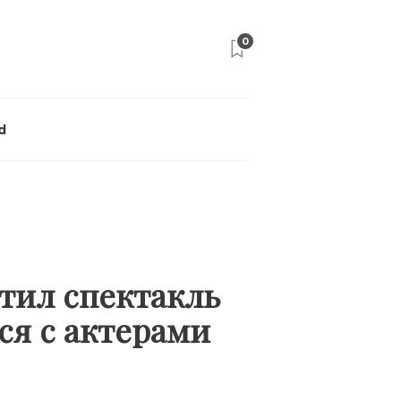
0
d
тил спектакль
ся с актерами