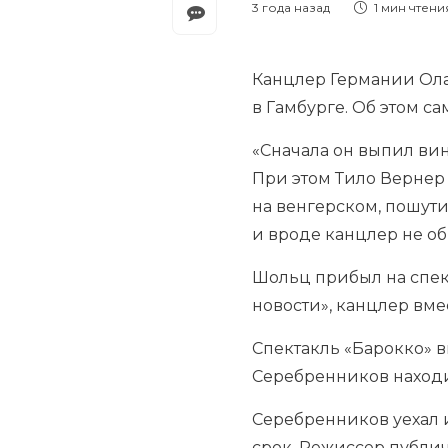
3 года назад
1 мин
чтени
Канцлер Германии Ола
в Гамбурге. Об этом с
«Сначала он выпил вин
При этом Тило Вернер 
на венгерском, пошути
и вроде канцлер не о
Шольц прибыл на спек
новости», канцлер вм
Спектакль «Барокко» в
Серебренников находи
Серебренников уехал и
срок. Режиссер публич