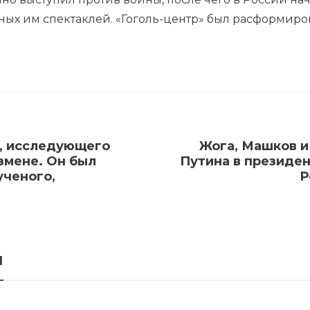
ных им спектаклей. «Гоголь-центр» был расформиро
о, исследующего
Жога, Машков 
измене. Он был
Путина в президен
ученого,
Р
я