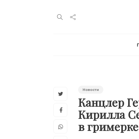
Новости
Канцлер Г
Кирилла Се
в гримерк