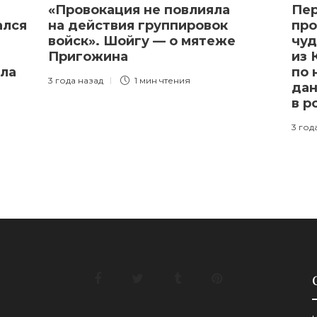
«Провокация не повлияла
Пер
ался
на действия группировок
про
войск». Шойгу — о мятеже
чуд
Пригожина
из 
ила
по
3 года назад
1 мин
чтения
дан
в р
3 год