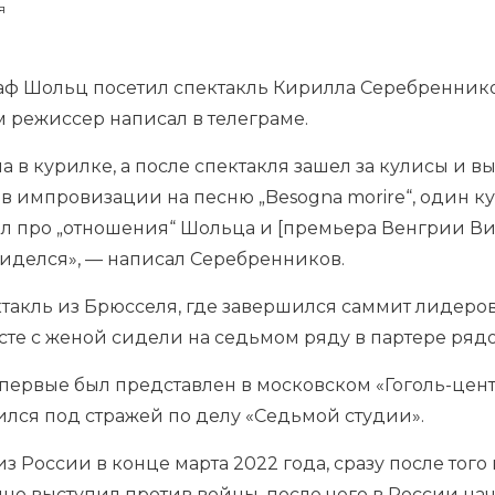
я
ф Шольц посетил спектакль Кирилла Серебренникова
ам режиссер написал в телеграме.
а в курилке, а после спектакля зашел за кулисы и в
в импровизации на песню „Besogna morire“, один к
л про „отношения“ Шольца и [премьера Венгрии Вик
биделся», — написал Серебренников.
такль из Брюсселя, где завершился саммит лидеров
есте с женой сидели на седьмом ряду в партере ря
первые был представлен в московском «Гоголь-центр
лся под стражей по делу «Седьмой студии».
з России в конце марта 2022 года, сразу после того
но выступил против войны, после чего в России на