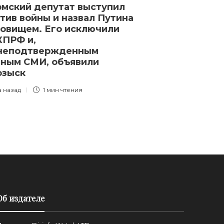
мский депутат выступил
Журналисты 
тив войны и назвал Путина
пленных росс
овищем. Его исключили
«Русский доб
КПРФ и,
корпус» обещ
 неподтвержденным
встрече с бе
ным СМИ, объявили
губернаторо
озыск
3 года назад
1 
а назад
1 мин
чтения
Об издателе