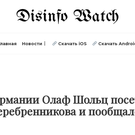
Главная
Новости
Скачать iOS
Скачать Androi
ермании Олаф Шольц посе
ребренникова и пообщал
е