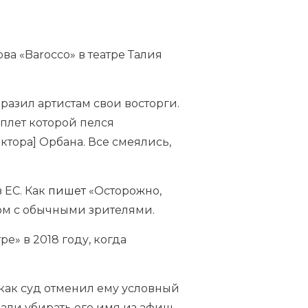
 «Barocco» в театре Талия
ыразил артистам свои восторги.
уплет которой пелся
тора] Орбана. Все смеялись,
 ЕС. Как
пишет
«Осторожно,
дом с обычными зрителями.
е» в 2018 году, когда
 как суд отменил ему условный
чали убирать его имя из афиш