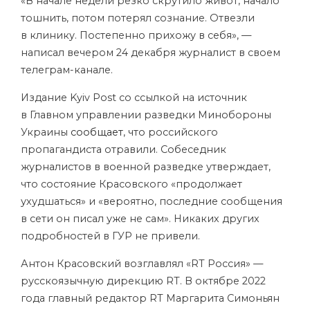
«В начале недели резко скрутило живот, начало
тошнить, потом потерял сознание. Отвезли
в клинику. Постепенно прихожу в себя», —
написал вечером 24 декабря журналист в своем
телеграм-канале.
Издание Kyiv Post со ссылкой на источник
в Главном управлении разведки Минобороны
Украины
сообщает
, что российского
пропагандиста отравили. Собеседник
журналистов в военной разведке утверждает,
что состояние Красовского «продолжает
ухудшаться» и «вероятно, последние сообщения
в сети он писал уже не сам». Никаких других
подробностей в ГУР не привели.
Антон Красовский возглавлял «RT Россия» —
русскоязычную дирекцию RT. В октябре 2022
года главный редактор RT Маргарита Симоньян